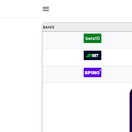
BAHIS