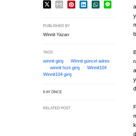
a
y
m
PUBLISHED BY
b
Winnit Yazarı
B
TAGS:
winnit giriş
Winnit güncel adres
r
winnit hızlı giriş
Winnit104
a
Winnit104 giriş
y
d
6 AY ÖNCE
F
RELATED POST
m
k
d