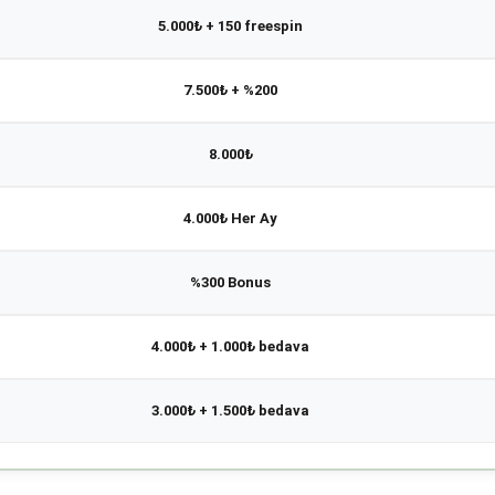
5.000₺ + 150 freespin
7.500₺ + %200
8.000₺
4.000₺ Her Ay
%300 Bonus
4.000₺ + 1.000₺ bedava
3.000₺ + 1.500₺ bedava