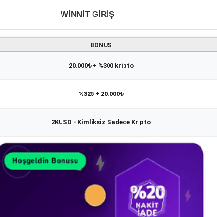
WINNIT GIRIŞ
BONUS
20.000₺ + %300 kripto
%325 + 20.000₺
2KUSD - Kimliksiz Sadece Kripto