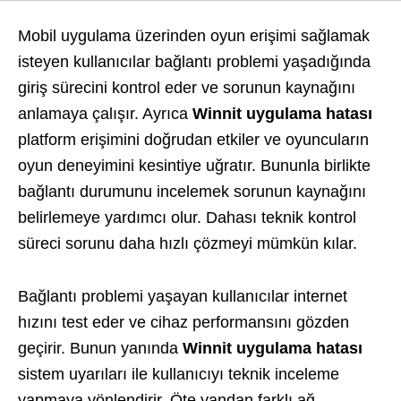
Mobil uygulama üzerinden oyun erişimi sağlamak
isteyen kullanıcılar bağlantı problemi yaşadığında
giriş sürecini kontrol eder ve sorunun kaynağını
anlamaya çalışır. Ayrıca
Winnit uygulama hatası
platform erişimini doğrudan etkiler ve oyuncuların
oyun deneyimini kesintiye uğratır. Bununla birlikte
bağlantı durumunu incelemek sorunun kaynağını
belirlemeye yardımcı olur. Dahası teknik kontrol
süreci sorunu daha hızlı çözmeyi mümkün kılar.
Bağlantı problemi yaşayan kullanıcılar internet
hızını test eder ve cihaz performansını gözden
geçirir. Bunun yanında
Winnit uygulama hatası
sistem uyarıları ile kullanıcıyı teknik inceleme
yapmaya yönlendirir. Öte yandan farklı ağ