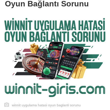
Oyun Bağlantı Sorunu
winnit uygulama hatasi oyun baglanti sorunu