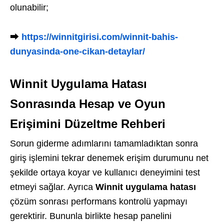
olunabilir;
⮕
https://winnitgirisi.com/winnit-bahis-
dunyasinda-one-cikan-detaylar/
Winnit Uygulama Hatası
Sonrasında Hesap ve Oyun
Erişimini Düzeltme Rehberi
Sorun giderme adımlarını tamamladıktan sonra
giriş işlemini tekrar denemek erişim durumunu net
şekilde ortaya koyar ve kullanıcı deneyimini test
etmeyi sağlar. Ayrıca
Winnit uygulama hatası
çözüm sonrası performans kontrolü yapmayı
gerektirir. Bununla birlikte hesap panelini