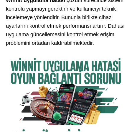
Winnit uygulama hatası
çözüm sürecinde sistem
kontrolü yapmayı gerektirir ve kullanıcıyı teknik
incelemeye yönlendirir. Bununla birlikte cihaz
ayarlarını kontrol etmek performansı artırır. Dahası
uygulama güncellemesini kontrol etmek erişim
problemini ortadan kaldırabilmektedir.