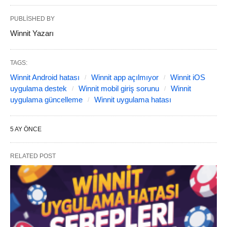
PUBLISHED BY
Winnit Yazarı
TAGS:
Winnit Android hatası
Winnit app açılmıyor
Winnit iOS
uygulama destek
Winnit mobil giriş sorunu
Winnit
uygulama güncelleme
Winnit uygulama hatası
5 AY ÖNCE
RELATED POST