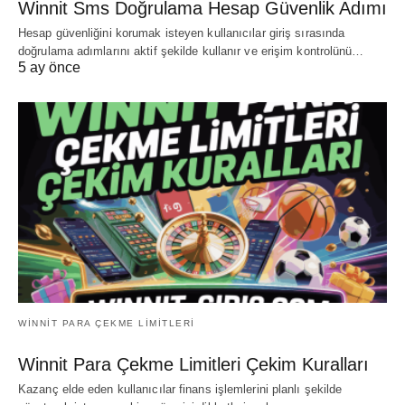
Winnit Sms Doğrulama Hesap Güvenlik Adımı
Hesap güvenliğini korumak isteyen kullanıcılar giriş sırasında
doğrulama adımlarını aktif şekilde kullanır ve erişim kontrolünü…
5 ay önce
WINNIT PARA ÇEKME LIMITLERI
Winnit Para Çekme Limitleri Çekim Kuralları
Kazanç elde eden kullanıcılar finans işlemlerini planlı şekilde