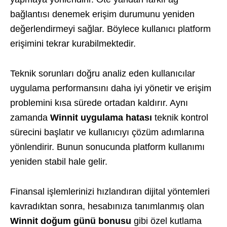
bağlantısı denemek erişim durumunu yeniden
değerlendirmeyi sağlar. Böylece kullanıcı platform
erişimini tekrar kurabilmektedir.
Teknik sorunları doğru analiz eden kullanıcılar
uygulama performansını daha iyi yönetir ve erişim
problemini kısa sürede ortadan kaldırır. Aynı
zamanda
Winnit uygulama hatası
teknik kontrol
sürecini başlatır ve kullanıcıyı çözüm adımlarına
yönlendirir. Bunun sonucunda platform kullanımı
yeniden stabil hale gelir.
Finansal işlemlerinizi hızlandıran dijital yöntemleri
kavradıktan sonra, hesabınıza tanımlanmış olan
Winnit doğum günü bonusu
gibi özel kutlama