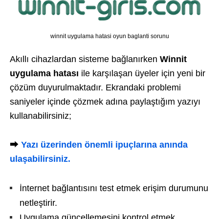
winnit uygulama hatasi oyun baglanti sorunu
Akıllı cihazlardan sisteme bağlanırken
Winnit
uygulama hatası
ile karşılaşan üyeler için yeni bir
çözüm duyurulmaktadır. Ekrandaki problemi
saniyeler içinde çözmek adına paylaştığım yazıyı
kullanabilirsiniz;
⮕
Yazı üzerinden önemli ipuçlarına anında
ulaşabilirsiniz.
İnternet bağlantısını test etmek erişim durumunu
netleştirir.
Uygulama güncellemesini kontrol etmek