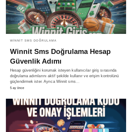
WINNIT SMS DOĞRULAMA
Winnit Sms Doğrulama Hesap
Güvenlik Adımı
Hesap güvenliğini korumak isteyen kullanıcılar giriş sırasında
doğrulama adımlarını aktif şekilde kullanır ve erişim kontrolünü
güçlendirmek ister. Ayrıca Winnit sms…
5 ay önce