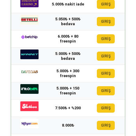
5.000₺ nakit iade
GİRİŞ
5.050₺ + 500₺
GİRİŞ
bedava
6.000₺ + 80
GİRİŞ
freespin
5.000₺ + 500₺
GİRİŞ
bedava
5.000₺ + 300
GİRİŞ
freespin
5.000₺ + 150
GİRİŞ
freespin
7.500₺ + %200
GİRİŞ
8.000₺
GİRİŞ