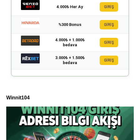
4.000₺ Her Ay
GİRİŞ
%300 Bonus
GİRİŞ
4.000₺ + 1.000₺
GİRİŞ
bedava
3.000₺ + 1.500₺
GİRİŞ
bedava
Winnit104