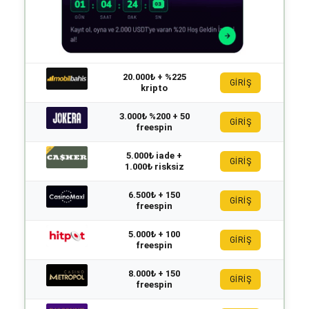
20.000₺ + %225
GİRİŞ
kripto
3.000₺ %200 + 50
GİRİŞ
freespin
5.000₺ iade +
GİRİŞ
1.000₺ risksiz
6.500₺ + 150
GİRİŞ
freespin
5.000₺ + 100
GİRİŞ
freespin
8.000₺ + 150
GİRİŞ
freespin