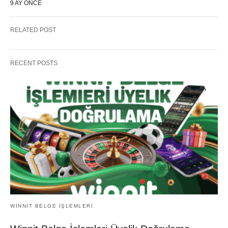
9 AY ÖNCE
RELATED POST
RECENT POSTS
WINNIT BELGE IŞLEMLERI