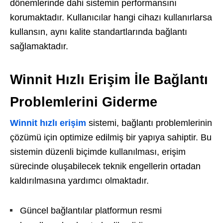
dönemlerinde dahi sistemin performansını
korumaktadır. Kullanıcılar hangi cihazı kullanırlarsa
kullansın, aynı kalite standartlarında bağlantı
sağlamaktadır.
Winnit Hızlı Erişim İle Bağlantı
Problemlerini Giderme
Winnit hızlı erişim
sistemi, bağlantı problemlerinin
çözümü için optimize edilmiş bir yapıya sahiptir. Bu
sistemin düzenli biçimde kullanılması, erişim
sürecinde oluşabilecek teknik engellerin ortadan
kaldırılmasına yardımcı olmaktadır.
Güncel bağlantılar platformun resmi