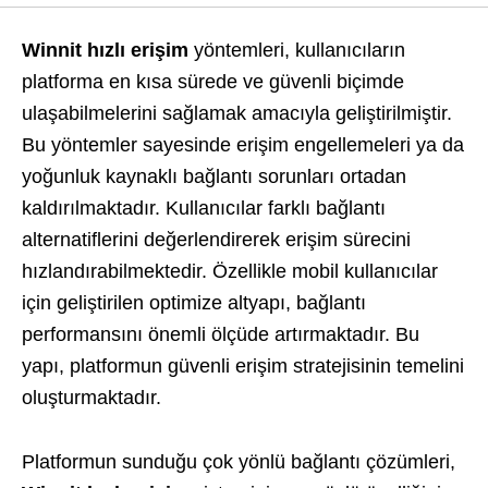
Winnit hızlı erişim
yöntemleri, kullanıcıların
platforma en kısa sürede ve güvenli biçimde
ulaşabilmelerini sağlamak amacıyla geliştirilmiştir.
Bu yöntemler sayesinde erişim engellemeleri ya da
yoğunluk kaynaklı bağlantı sorunları ortadan
kaldırılmaktadır. Kullanıcılar farklı bağlantı
alternatiflerini değerlendirerek erişim sürecini
hızlandırabilmektedir. Özellikle mobil kullanıcılar
için geliştirilen optimize altyapı, bağlantı
performansını önemli ölçüde artırmaktadır. Bu
yapı, platformun güvenli erişim stratejisinin temelini
oluşturmaktadır.
Platformun sunduğu çok yönlü bağlantı çözümleri,