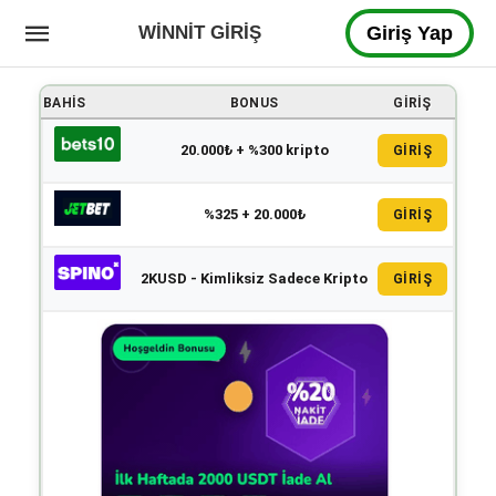
WINNIT GIRIŞ
Giriş Yap
BAHIS
BONUS
GIRIŞ
20.000₺ + %300 kripto
GİRİŞ
%325 + 20.000₺
GİRİŞ
2KUSD - Kimliksiz Sadece Kripto
GİRİŞ