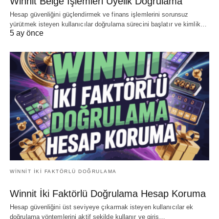
Winnit Belge İşlemleri Üyelik Doğrulama
Hesap güvenliğini güçlendirmek ve finans işlemlerini sorunsuz
yürütmek isteyen kullanıcılar doğrulama sürecini başlatır ve kimlik…
5 ay önce
WINNIT IKI FAKTÖRLÜ DOĞRULAMA
Winnit İki Faktörlü Doğrulama Hesap Koruma
Hesap güvenliğini üst seviyeye çıkarmak isteyen kullanıcılar ek
doğrulama yöntemlerini aktif şekilde kullanır ve giriş…