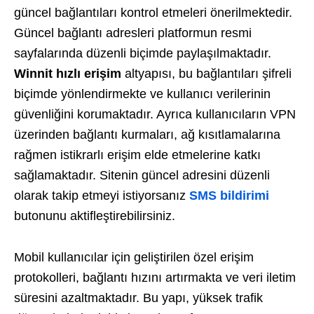
güncel bağlantıları kontrol etmeleri önerilmektedir.
Güncel bağlantı adresleri platformun resmi
sayfalarında düzenli biçimde paylaşılmaktadır.
Winnit hızlı erişim
altyapısı, bu bağlantıları şifreli
biçimde yönlendirmekte ve kullanıcı verilerinin
güvenliğini korumaktadır. Ayrıca kullanıcıların VPN
üzerinden bağlantı kurmaları, ağ kısıtlamalarına
rağmen istikrarlı erişim elde etmelerine katkı
sağlamaktadır. Sitenin güncel adresini düzenli
olarak takip etmeyi istiyorsanız
SMS bildirimi
butonunu aktifleştirebilirsiniz.
Mobil kullanıcılar için geliştirilen özel erişim
protokolleri, bağlantı hızını artırmakta ve veri iletim
süresini azaltmaktadır. Bu yapı, yüksek trafik