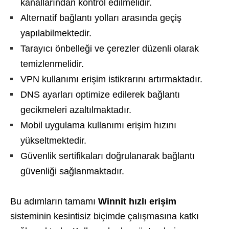
kanallarından kontrol edilmelidir.
Alternatif bağlantı yolları arasında geçiş
yapılabilmektedir.
Tarayıcı önbelleği ve çerezler düzenli olarak
temizlenmelidir.
VPN kullanımı erişim istikrarını artırmaktadır.
DNS ayarları optimize edilerek bağlantı
gecikmeleri azaltılmaktadır.
Mobil uygulama kullanımı erişim hızını
yükseltmektedir.
Güvenlik sertifikaları doğrulanarak bağlantı
güvenliği sağlanmaktadır.
Bu adımların tamamı
Winnit hızlı erişim
sisteminin kesintisiz biçimde çalışmasına katkı