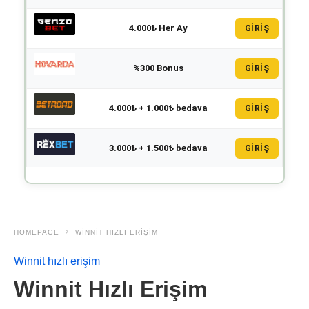
4.000₺ Her Ay
GİRİŞ
%300 Bonus
GİRİŞ
4.000₺ + 1.000₺ bedava
GİRİŞ
3.000₺ + 1.500₺ bedava
GİRİŞ
HOMEPAGE
WINNIT HIZLI ERIŞIM
Winnit hızlı erişim
Winnit Hızlı Erişim