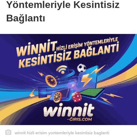
Yöntemleriyle Kesintisiz
Bağlantı
winnit hizli erisim yontemleriyle kesintisiz baglanti