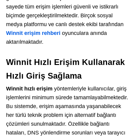
sayede tüm erişim işlemleri güvenli ve istikrarlı
biçimde gerçekleştirilmektedir. Birçok sosyal
medya platformu ve canlı destek ekibi tarafından
Winnit erişim rehberi
oyunculara anında
aktarılmaktadır.
Winnit Hızlı Erişim Kullanarak
Hızlı Giriş Sağlama
Winnit hızlı erişim
yöntemleriyle kullanıcılar, giriş
işlemlerini minimum sürede tamamlayabilmektedir.
Bu sistemde, erişim aşamasında yaşanabilecek
her türlü teknik problem için alternatif bağlantı
çözümleri sunulmaktadır. Özellikle bağlantı
hataları, DNS yönlendirme sorunları veya tarayıcı