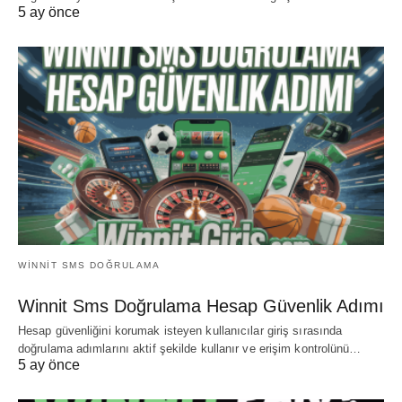
5 ay önce
WINNIT SMS DOĞRULAMA
Winnit Sms Doğrulama Hesap Güvenlik Adımı
Hesap güvenliğini korumak isteyen kullanıcılar giriş sırasında
doğrulama adımlarını aktif şekilde kullanır ve erişim kontrolünü…
5 ay önce