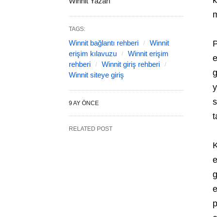
Winnit Yazarı
m
TAGS:
Winnit bağlantı rehberi
Winnit
P
erişim kılavuzu
Winnit erişim
e
rehberi
Winnit giriş rehberi
g
Winnit siteye giriş
y
s
9 AY ÖNCE
t
RELATED POST
K
e
g
e
p