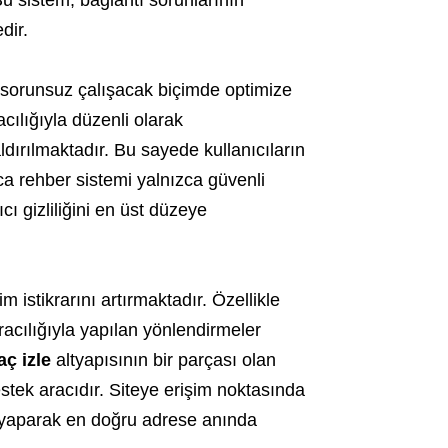
dir.
a sorunsuz çalışacak biçimde optimize
cılığıyla düzenli olarak
dırılmaktadır. Bu sayede kullanıcıların
ca rehber sistemi yalnızca güvenli
ı gizliliğini en üst düzeye
m istikrarını artırmaktadır. Özellikle
acılığıyla yapılan yönlendirmeler
aç izle
altyapısının bir parçası olan
stek aracıdır. Siteye erişim noktasında
yaparak en doğru adrese anında