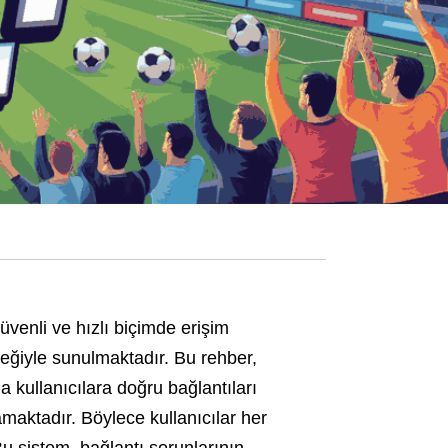
üvenli ve hızlı biçimde erişim
teğiyle sunulmaktadır. Bu rehber,
a kullanıcılara doğru bağlantıları
maktadır. Böylece kullanıcılar her
u sistem, bağlantı sorunlarının