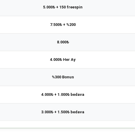
5.000₺ + 150 freespin
7.500₺ + %200
8.000₺
4.000₺ Her Ay
%300 Bonus
4.000₺ + 1.000₺ bedava
3.000₺ + 1.500₺ bedava