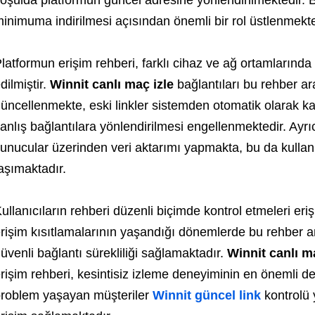
inimuma indirilmesi açısından önemli bir rol üstlenmekte
latformun erişim rehberi, farklı cihaz ve ağ ortamlarınd
dilmiştir.
Winnit canlı maç izle
bağlantıları bu rehber ara
üncellenmekte, eski linkler sistemden otomatik olarak kal
anlış bağlantılara yönlendirilmesi engellenmektedir. Ayrı
unucular üzerinden veri aktarımı yapmakta, bu da kullanıc
aşımaktadır.
ullanıcıların rehberi düzenli biçimde kontrol etmeleri erişi
rişim kısıtlamalarının yaşandığı dönemlerde bu rehber ar
üvenli bağlantı sürekliliği sağlamaktadır.
Winnit canlı m
rişim rehberi, kesintisiz izleme deneyiminin en önemli de
roblem yaşayan müşteriler
Winnit güncel link
kontrolü 