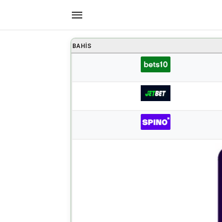
BAHIS