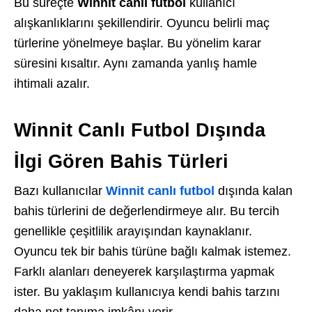
Bu süreçte
Winnit canlı futbol
kullanıcı
alışkanlıklarını şekillendirir. Oyuncu belirli maç
türlerine yönelmeye başlar. Bu yönelim karar
süresini kısaltır. Aynı zamanda yanlış hamle
ihtimali azalır.
Winnit Canlı Futbol Dışında
İlgi Gören Bahis Türleri
Bazı kullanıcılar
Winnit canlı futbol
dışında kalan
bahis türlerini de değerlendirmeye alır. Bu tercih
genellikle çeşitlilik arayışından kaynaklanır.
Oyuncu tek bir bahis türüne bağlı kalmak istemez.
Farklı alanları deneyerek karşılaştırma yapmak
ister. Bu yaklaşım kullanıcıya kendi bahis tarzını