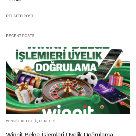
7 AY ÖNCE
RELATED POST
RECENT POSTS
WINNIT BELGE IŞLEMLERI
Winnit Belge İşlemleri Üyelik Doğrulama