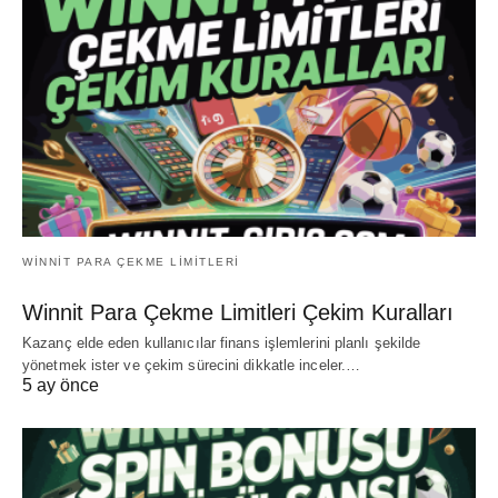
WINNIT PARA ÇEKME LIMITLERI
Winnit Para Çekme Limitleri Çekim Kuralları
Kazanç elde eden kullanıcılar finans işlemlerini planlı şekilde
yönetmek ister ve çekim sürecini dikkatle inceler.…
5 ay önce