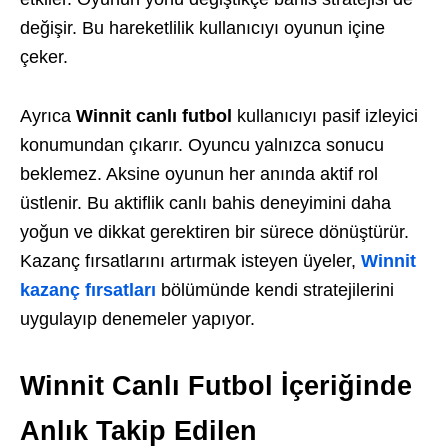
değişir. Bu hareketlilik kullanıcıyı oyunun içine
çeker.
Ayrıca
Winnit canlı futbol
kullanıcıyı pasif izleyici
konumundan çıkarır. Oyuncu yalnızca sonucu
beklemez. Aksine oyunun her anında aktif rol
üstlenir. Bu aktiflik canlı bahis deneyimini daha
yoğun ve dikkat gerektiren bir sürece dönüştürür.
Kazanç fırsatlarını artırmak isteyen üyeler,
Winnit
kazanç fırsatları
bölümünde kendi stratejilerini
uygulayıp denemeler yapıyor.
Winnit Canlı Futbol İçeriğinde
Anlık Takip Edilen