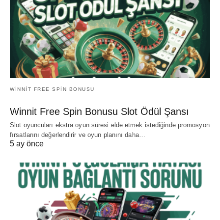
WINNIT FREE SPIN BONUSU
Winnit Free Spin Bonusu Slot Ödül Şansı
Slot oyuncuları ekstra oyun süresi elde etmek istediğinde promosyon
fırsatlarını değerlendirir ve oyun planını daha…
5 ay önce