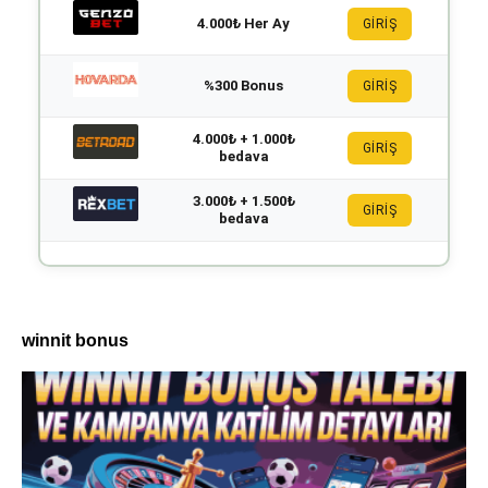
4.000₺ Her Ay
GİRİŞ
%300 Bonus
GİRİŞ
4.000₺ + 1.000₺
GİRİŞ
bedava
3.000₺ + 1.500₺
GİRİŞ
bedava
winnit bonus