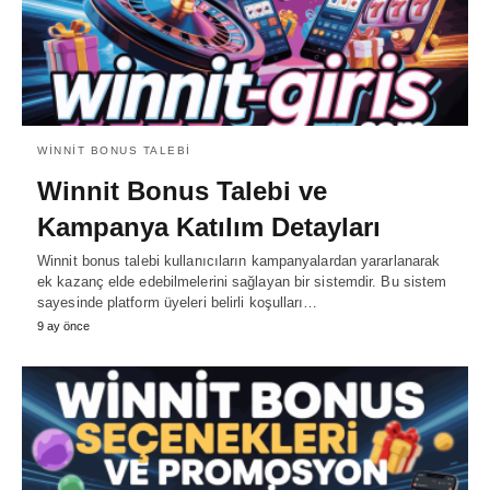
WINNIT BONUS TALEBI
Winnit Bonus Talebi ve
Kampanya Katılım Detayları
Winnit bonus talebi kullanıcıların kampanyalardan yararlanarak
ek kazanç elde edebilmelerini sağlayan bir sistemdir. Bu sistem
sayesinde platform üyeleri belirli koşulları…
9 ay önce