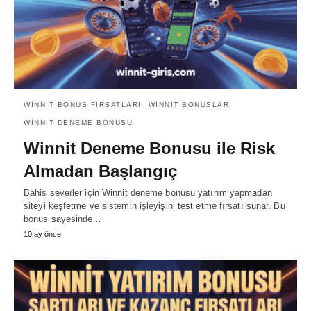
WINNIT BONUS FIRSATLARI
WINNIT BONUSLARI
WINNIT DENEME BONUSU
Winnit Deneme Bonusu ile Risk
Almadan Başlangıç
Bahis severler için Winnit deneme bonusu yatırım yapmadan
siteyi keşfetme ve sistemin işleyişini test etme fırsatı sunar. Bu
bonus sayesinde…
10 ay önce