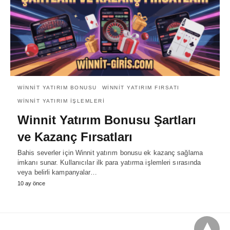
WINNIT YATIRIM BONUSU
WINNIT YATIRIM FIRSATI
WINNIT YATIRIM IŞLEMLERI
Winnit Yatırım Bonusu Şartları
ve Kazanç Fırsatları
Bahis severler için Winnit yatırım bonusu ek kazanç sağlama
imkanı sunar. Kullanıcılar ilk para yatırma işlemleri sırasında
veya belirli kampanyalar…
10 ay önce