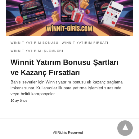
WINNIT YATIRIM BONUSU
WINNIT YATIRIM FIRSATI
WINNIT YATIRIM IŞLEMLERI
Winnit Yatırım Bonusu Şartları
ve Kazanç Fırsatları
Bahis severler için Winnit yatırım bonusu ek kazanç sağlama
imkanı sunar. Kullanıcılar ilk para yatırma işlemleri sırasında
veya belirli kampanyalar…
10 ay önce
All Rights Reserved