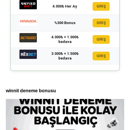
4.000₺ Her Ay
GİRİŞ
%300 Bonus
GİRİŞ
4.000₺ + 1.000₺
GİRİŞ
bedava
3.000₺ + 1.500₺
GİRİŞ
bedava
winnit deneme bonusu