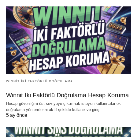
WINNIT IKI FAKTÖRLÜ DOĞRULAMA
Winnit İki Faktörlü Doğrulama Hesap Koruma
Hesap güvenliğini üst seviyeye çıkarmak isteyen kullanıcılar ek
doğrulama yöntemlerini aktif şekilde kullanır ve giriş…
5 ay önce