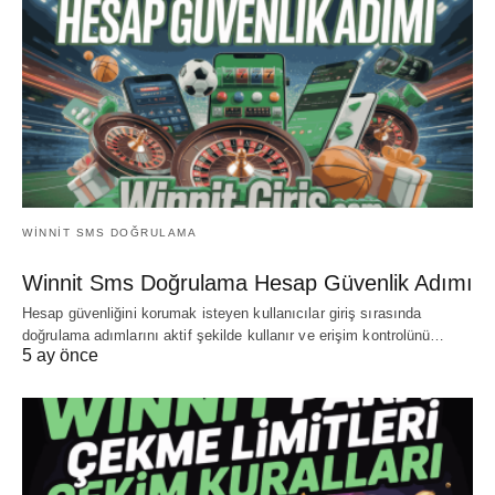
WINNIT SMS DOĞRULAMA
Winnit Sms Doğrulama Hesap Güvenlik Adımı
Hesap güvenliğini korumak isteyen kullanıcılar giriş sırasında
doğrulama adımlarını aktif şekilde kullanır ve erişim kontrolünü…
5 ay önce