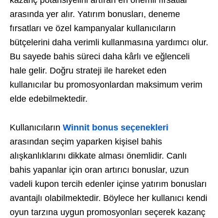
arasında yer alır. Yatırım bonusları, deneme
fırsatları ve özel kampanyalar kullanıcıların
bütçelerini daha verimli kullanmasına yardımcı olur.
Bu sayede bahis süreci daha kârlı ve eğlenceli
hale gelir. Doğru strateji ile hareket eden
kullanıcılar bu promosyonlardan maksimum verim
elde edebilmektedir.
Kullanıcıların
Winnit bonus seçenekleri
arasından seçim yaparken kişisel bahis
alışkanlıklarını dikkate alması önemlidir. Canlı
bahis yapanlar için oran artırıcı bonuslar, uzun
vadeli kupon tercih edenler içinse yatırım bonusları
avantajlı olabilmektedir. Böylece her kullanıcı kendi
oyun tarzına uygun promosyonları seçerek kazanç