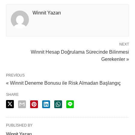
Winnit Yazarı
NEXT
Winnit Hesap Doğrulama Sürecinde Bilinmesi
Gerekenler »
PREVIOUS
« Winnit Deneme Bonusu ile Risk Almadan Başlangıç
SHARE
PUBLISHED BY
Winnit Yazarı