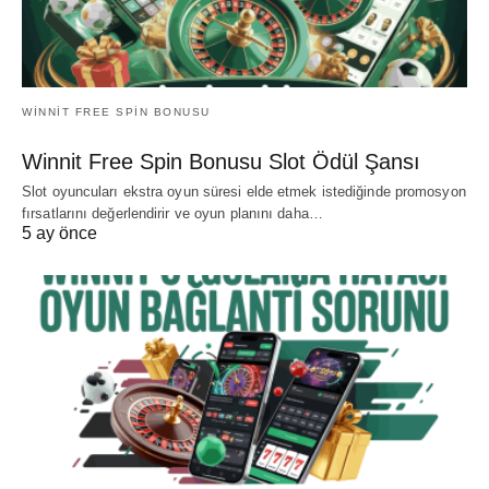
WINNIT FREE SPIN BONUSU
Winnit Free Spin Bonusu Slot Ödül Şansı
Slot oyuncuları ekstra oyun süresi elde etmek istediğinde promosyon
fırsatlarını değerlendirir ve oyun planını daha…
5 ay önce