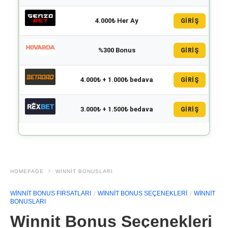
4.000₺ Her Ay
GİRİŞ
%300 Bonus
GİRİŞ
4.000₺ + 1.000₺ bedava
GİRİŞ
3.000₺ + 1.500₺ bedava
GİRİŞ
HOMEPAGE
WINNIT BONUSLARI
WINNIT BONUS FIRSATLARI
WINNIT BONUS SEÇENEKLERI
WINNIT
BONUSLARI
Winnit Bonus Seçenekleri