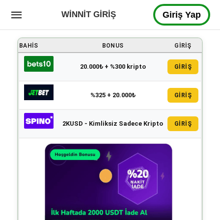
WINNIT GIRIŞ
Giriş Yap
BAHIS
BONUS
GIRIŞ
20.000₺ + %300 kripto
GİRİŞ
%325 + 20.000₺
GİRİŞ
2KUSD - Kimliksiz Sadece Kripto
GİRİŞ