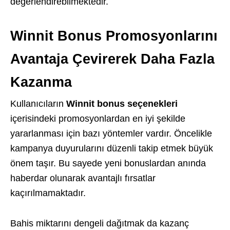
değerlendirebilmektedir.
Winnit Bonus Promosyonlarını
Avantaja Çevirerek Daha Fazla
Kazanma
Kullanıcıların
Winnit bonus seçenekleri
içerisindeki promosyonlardan en iyi şekilde
yararlanması için bazı yöntemler vardır. Öncelikle
kampanya duyurularını düzenli takip etmek büyük
önem taşır. Bu sayede yeni bonuslardan anında
haberdar olunarak avantajlı fırsatlar
kaçırılmamaktadır.
Bahis miktarını dengeli dağıtmak da kazanç