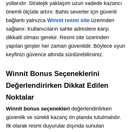
yollarıdır. Stratejik yaklaşım uzun vadede kazancı
önemli ölçüde artırır. Bahis severler için güvenli
bağlantı yalnızca
Winnit resmi site
üzerinden
sağlanır. Kullanıcıların sahte adreslere karşı
dikkatli olması gerekir. Resmi site üzerinden
yapılan girişler her zaman güvenlidir. Böylece oyun
keyfinizi güvence altında sürdürebilirsiniz.
Winnit Bonus Seçeneklerini
Değerlendirirken Dikkat Edilen
Noktalar
Winnit bonus seçenekleri
değerlendirilirken
güvenlik ve sürekli kazanç ön planda tutulmalıdır.
İlk olarak resmi duyurular dışında sunulan