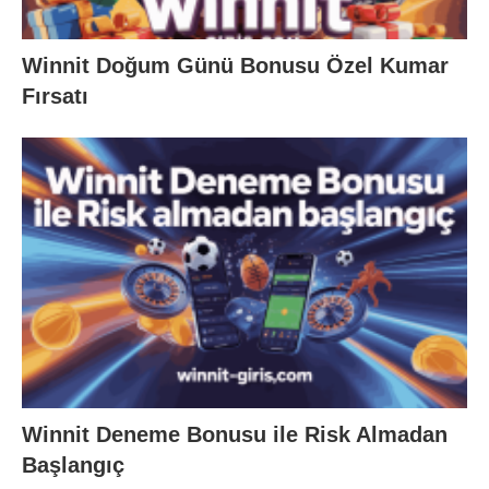
Winnit Doğum Günü Bonusu Özel Kumar
Fırsatı
Winnit Deneme Bonusu ile Risk Almadan
Başlangıç