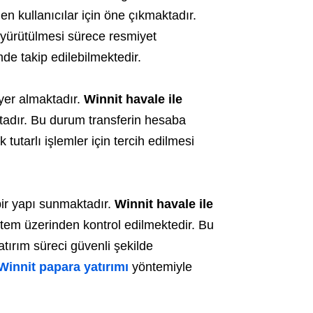
n kullanıcılar için öne çıkmaktadır.
 yürütülmesi sürece resmiyet
de takip edilebilmektedir.
yer almaktadır.
Winnit havale ile
tadır. Bu durum transferin hesaba
utarlı işlemler için tercih edilmesi
ir yapı sunmaktadır.
Winnit havale ile
istem üzerinden kontrol edilmektedir. Bu
atırım süreci güvenli şekilde
Winnit papara yatırımı
yöntemiyle