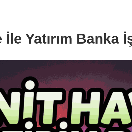
 İle Yatırım Banka 