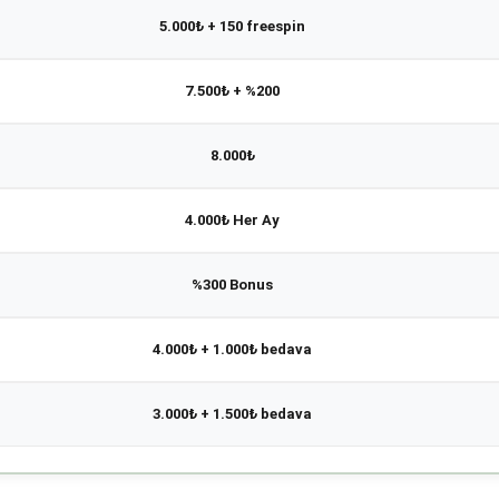
5.000₺ + 150 freespin
7.500₺ + %200
8.000₺
4.000₺ Her Ay
%300 Bonus
4.000₺ + 1.000₺ bedava
3.000₺ + 1.500₺ bedava