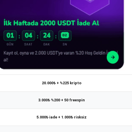
20.000₺ + %225 kripto
3.000₺ %200 + 50 freespin
5.000₺ iade + 1.000₺ risksiz