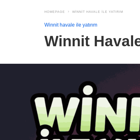
HOMEPAGE
WINNIT HAVALE ILE YATIRIM
Winnit havale ile yatırım
Winnit Havale