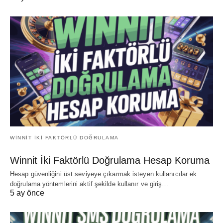
WINNIT IKI FAKTÖRLÜ DOĞRULAMA
Winnit İki Faktörlü Doğrulama Hesap Koruma
Hesap güvenliğini üst seviyeye çıkarmak isteyen kullanıcılar ek
doğrulama yöntemlerini aktif şekilde kullanır ve giriş…
5 ay önce