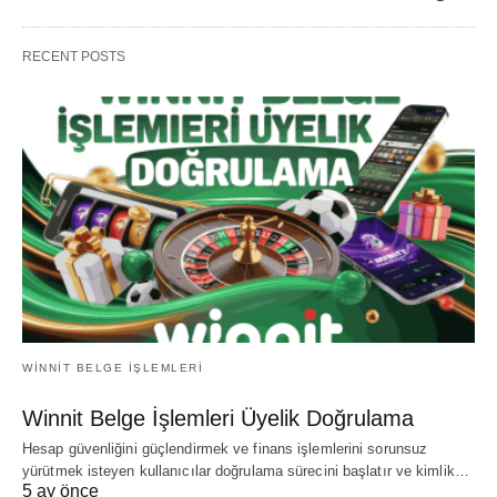
RECENT POSTS
WINNIT BELGE IŞLEMLERI
Winnit Belge İşlemleri Üyelik Doğrulama
Hesap güvenliğini güçlendirmek ve finans işlemlerini sorunsuz
yürütmek isteyen kullanıcılar doğrulama sürecini başlatır ve kimlik…
5 ay önce