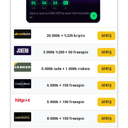
20.000₺ + %225 kripto
GİRİŞ
3.000₺ %200 + 50 freespin
GİRİŞ
5.000₺ iade + 1.000₺ risksiz
GİRİŞ
6.500₺ + 150 freespin
GİRİŞ
5.000₺ + 100 freespin
GİRİŞ
8.000₺ + 150 freespin
GİRİŞ