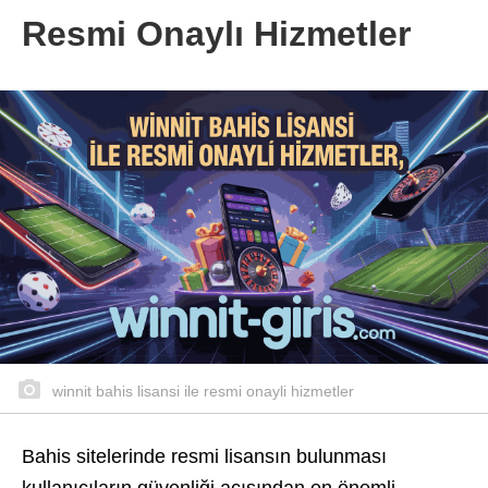
Resmi Onaylı Hizmetler
winnit bahis lisansi ile resmi onayli hizmetler
Bahis sitelerinde resmi lisansın bulunması
kullanıcıların güvenliği açısından en önemli