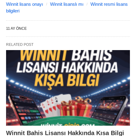
Winnit lisans onayı
Winnit lisanslı mı
Winnit resmi lisans
bilgileri
11 AY ÖNCE
RELATED POST
Winnit Bahis Lisansı Hakkında Kısa Bilgi