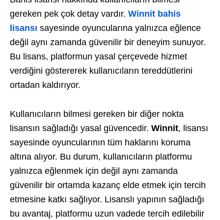
gereken pek çok detay vardır.
Winnit bahis
lisansı
sayesinde oyuncularına yalnızca eğlence
değil aynı zamanda güvenilir bir deneyim sunuyor.
Bu lisans, platformun yasal çerçevede hizmet
verdiğini göstererek kullanıcıların tereddütlerini
ortadan kaldırıyor.
Kullanıcıların bilmesi gereken bir diğer nokta
lisansın sağladığı yasal güvencedir.
Winnit
, lisansı
sayesinde oyuncularının tüm haklarını koruma
altına alıyor. Bu durum, kullanıcıların platformu
yalnızca eğlenmek için değil aynı zamanda
güvenilir bir ortamda kazanç elde etmek için tercih
etmesine katkı sağlıyor. Lisanslı yapının sağladığı
bu avantaj, platformu uzun vadede tercih edilebilir