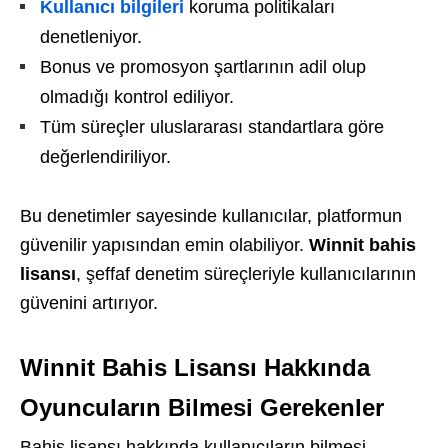
Kullanıcı bilgileri
koruma politikaları
denetleniyor.
Bonus ve promosyon şartlarının adil olup
olmadığı kontrol ediliyor.
Tüm süreçler uluslararası standartlara göre
değerlendiriliyor.
Bu denetimler sayesinde kullanıcılar, platformun
güvenilir yapısından emin olabiliyor.
Winnit bahis
lisansı
, şeffaf denetim süreçleriyle kullanıcılarının
güvenini artırıyor.
Winnit Bahis Lisansı Hakkında
Oyuncuların Bilmesi Gerekenler
Bahis lisansı hakkında kullanıcıların bilmesi