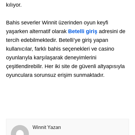
kılıyor.
Bahis severler Winnit üzerinden oyun keyfi
yaşarken alternatif olarak
Betelli giriş
adresini de
tercih edebilmektedir. Betelli’ye giriş yapan
kullanıcılar, farklı bahis seçenekleri ve casino
oyunlarıyla karşılaşarak deneyimlerini
çeşitlendirebilir. Her iki site de güvenli altyapısıyla
oyunculara sorunsuz erişim sunmaktadır.
Winnit Yazarı