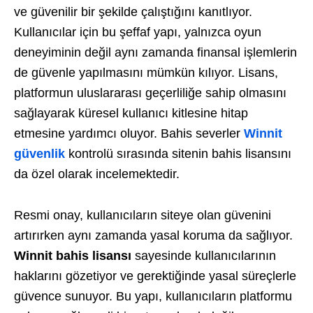
ve güvenilir bir şekilde çalıştığını kanıtlıyor.
Kullanıcılar için bu şeffaf yapı, yalnızca oyun
deneyiminin değil aynı zamanda finansal işlemlerin
de güvenle yapılmasını mümkün kılıyor. Lisans,
platformun uluslararası geçerliliğe sahip olmasını
sağlayarak küresel kullanıcı kitlesine hitap
etmesine yardımcı oluyor. Bahis severler
Winnit
güvenlik
kontrolü sırasında sitenin bahis lisansını
da özel olarak incelemektedir.
Resmi onay, kullanıcıların siteye olan güvenini
artırırken aynı zamanda yasal koruma da sağlıyor.
Winnit bahis lisansı
sayesinde kullanıcılarının
haklarını gözetiyor ve gerektiğinde yasal süreçlerle
güvence sunuyor. Bu yapı, kullanıcıların platformu