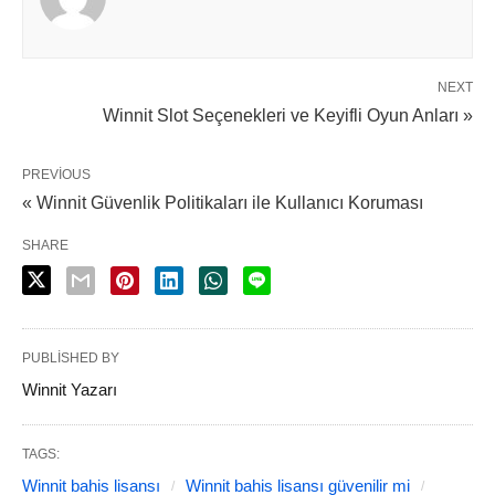
NEXT
Winnit Slot Seçenekleri ve Keyifli Oyun Anları »
PREVIOUS
« Winnit Güvenlik Politikaları ile Kullanıcı Koruması
SHARE
PUBLISHED BY
Winnit Yazarı
TAGS:
Winnit bahis lisansı
Winnit bahis lisansı güvenilir mi