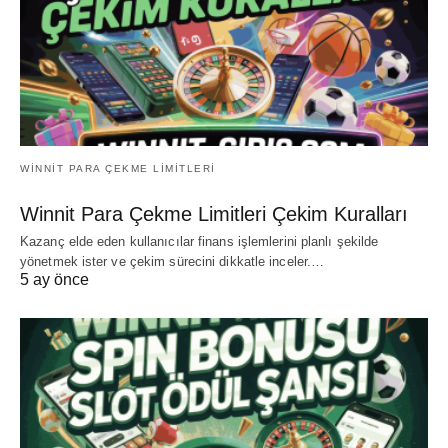
WINNIT PARA ÇEKME LIMITLERI
Winnit Para Çekme Limitleri Çekim Kuralları
Kazanç elde eden kullanıcılar finans işlemlerini planlı şekilde
yönetmek ister ve çekim sürecini dikkatle inceler.…
5 ay önce