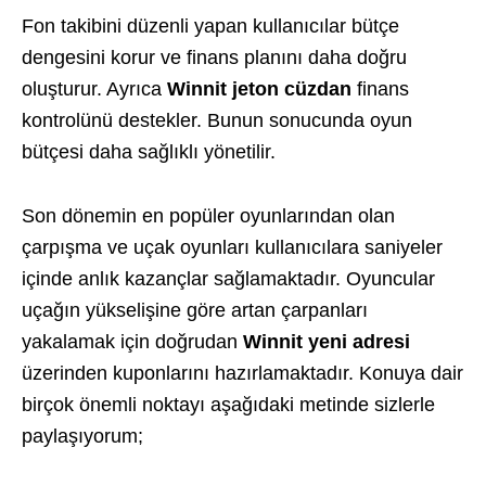
Fon takibini düzenli yapan kullanıcılar bütçe
dengesini korur ve finans planını daha doğru
oluşturur. Ayrıca
Winnit jeton cüzdan
finans
kontrolünü destekler. Bunun sonucunda oyun
bütçesi daha sağlıklı yönetilir.
Son dönemin en popüler oyunlarından olan
çarpışma ve uçak oyunları kullanıcılara saniyeler
içinde anlık kazançlar sağlamaktadır. Oyuncular
uçağın yükselişine göre artan çarpanları
yakalamak için doğrudan
Winnit yeni adresi
üzerinden kuponlarını hazırlamaktadır. Konuya dair
birçok önemli noktayı aşağıdaki metinde sizlerle
paylaşıyorum;