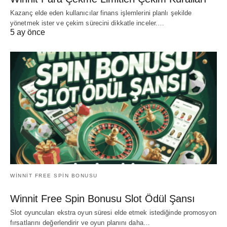
Kazanç elde eden kullanıcılar finans işlemlerini planlı şekilde
yönetmek ister ve çekim sürecini dikkatle inceler.…
5 ay önce
WINNIT FREE SPIN BONUSU
Winnit Free Spin Bonusu Slot Ödül Şansı
Slot oyuncuları ekstra oyun süresi elde etmek istediğinde promosyon
fırsatlarını değerlendirir ve oyun planını daha…