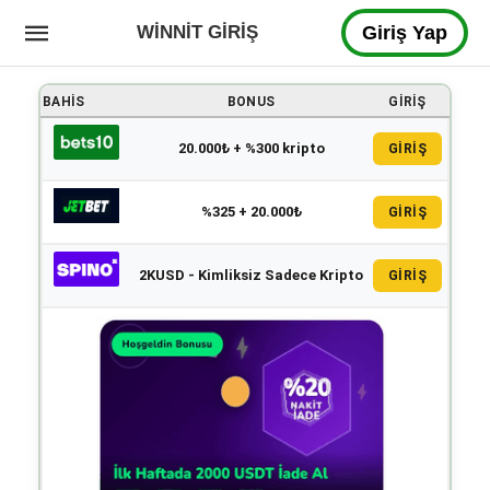
WINNIT GIRIŞ
Giriş Yap
BAHIS
BONUS
GIRIŞ
20.000₺ + %300 kripto
GİRİŞ
%325 + 20.000₺
GİRİŞ
2KUSD - Kimliksiz Sadece Kripto
GİRİŞ