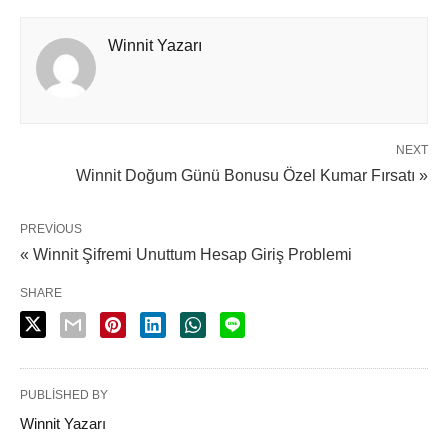
Winnit Yazarı
NEXT
Winnit Doğum Günü Bonusu Özel Kumar Fırsatı »
PREVIOUS
« Winnit Şifremi Unuttum Hesap Giriş Problemi
SHARE
PUBLISHED BY
Winnit Yazarı