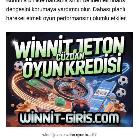
Bununla birlikte harcama sınırı belirlemek finans
dengesini korumaya yardımcı olur. Dahası planlı
hareket etmek oyun performansını olumlu etkiler.
winnit jeton cuzdan oyun kredisi