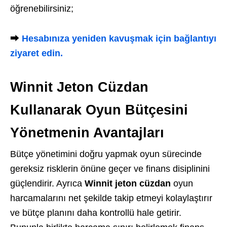
öğrenebilirsiniz;
⮕
Hesabınıza yeniden kavuşmak için bağlantıyı
ziyaret edin.
Winnit Jeton Cüzdan
Kullanarak Oyun Bütçesini
Yönetmenin Avantajları
Bütçe yönetimini doğru yapmak oyun sürecinde
gereksiz risklerin önüne geçer ve finans disiplinini
güçlendirir. Ayrıca
Winnit jeton cüzdan
oyun
harcamalarını net şekilde takip etmeyi kolaylaştırır
ve bütçe planını daha kontrollü hale getirir.