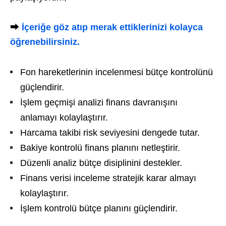
⮕
İçeriğe göz atıp merak ettiklerinizi kolayca
öğrenebilirsiniz.
Fon hareketlerinin incelenmesi bütçe kontrolünü
güçlendirir.
İşlem geçmişi analizi finans davranışını
anlamayı kolaylaştırır.
Harcama takibi risk seviyesini dengede tutar.
Bakiye kontrolü finans planını netleştirir.
Düzenli analiz bütçe disiplinini destekler.
Finans verisi inceleme stratejik karar almayı
kolaylaştırır.
İşlem kontrolü bütçe planını güçlendirir.