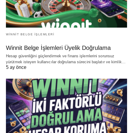
WINNIT BELGE IŞLEMLERI
Winnit Belge İşlemleri Üyelik Doğrulama
Hesap güvenliğini güçlendirmek ve finans işlemlerini sorunsuz
yürütmek isteyen kullanıcılar doğrulama sürecini başlatır ve kimlik…
5 ay önce