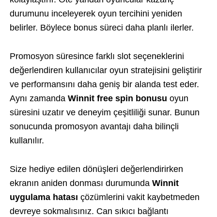
durumunu inceleyerek oyun tercihini yeniden
belirler. Böylece bonus süreci daha planlı ilerler.
Promosyon süresince farklı slot seçeneklerini
değerlendiren kullanıcılar oyun stratejisini geliştirir
ve performansını daha geniş bir alanda test eder.
Aynı zamanda
Winnit free spin bonusu
oyun
süresini uzatır ve deneyim çeşitliliği sunar. Bunun
sonucunda promosyon avantajı daha bilinçli
kullanılır.
Size hediye edilen dönüşleri değerlendirirken
ekranın aniden donması durumunda
Winnit
uygulama hatası
çözümlerini vakit kaybetmeden
devreye sokmalısınız. Can sıkıcı bağlantı