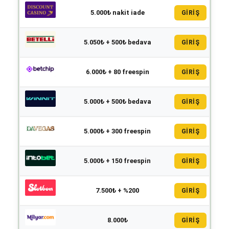
5.000₺ nakit iade
GİRİŞ
5.050₺ + 500₺ bedava
GİRİŞ
6.000₺ + 80 freespin
GİRİŞ
5.000₺ + 500₺ bedava
GİRİŞ
5.000₺ + 300 freespin
GİRİŞ
5.000₺ + 150 freespin
GİRİŞ
7.500₺ + %200
GİRİŞ
8.000₺
GİRİŞ