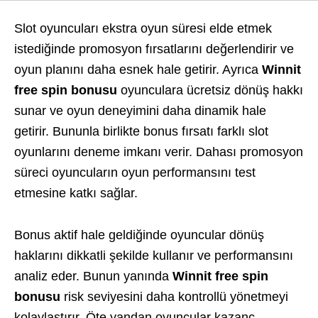
Slot oyuncuları ekstra oyun süresi elde etmek
istediğinde promosyon fırsatlarını değerlendirir ve
oyun planını daha esnek hale getirir. Ayrıca
Winnit
free spin bonusu
oyunculara ücretsiz dönüş hakkı
sunar ve oyun deneyimini daha dinamik hale
getirir. Bununla birlikte bonus fırsatı farklı slot
oyunlarını deneme imkanı verir. Dahası promosyon
süreci oyuncuların oyun performansını test
etmesine katkı sağlar.
Bonus aktif hale geldiğinde oyuncular dönüş
haklarını dikkatli şekilde kullanır ve performansını
analiz eder. Bunun yanında
Winnit free spin
bonusu
risk seviyesini daha kontrollü yönetmeyi
kolaylaştırır. Öte yandan oyuncular kazanç