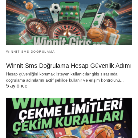
WINNIT SMS DOĞRULAMA
Winnit Sms Doğrulama Hesap Güvenlik Adımı
Hesap güvenliğini korumak isteyen kullanıcılar giriş sırasında
doğrulama adımlarını aktif şekilde kullanır ve erişim kontrolünü…
5 ay önce