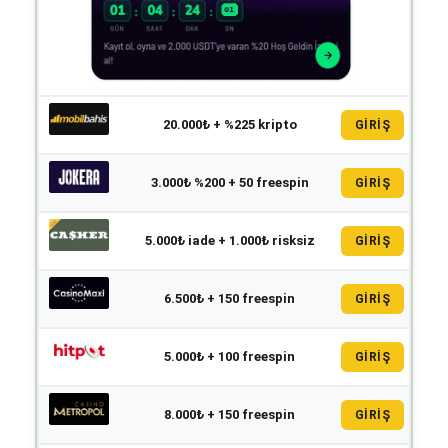
20.000₺ + %225 kripto
GİRİŞ
3.000₺ %200 + 50 freespin
GİRİŞ
5.000₺ iade + 1.000₺ risksiz
GİRİŞ
6.500₺ + 150 freespin
GİRİŞ
5.000₺ + 100 freespin
GİRİŞ
8.000₺ + 150 freespin
GİRİŞ