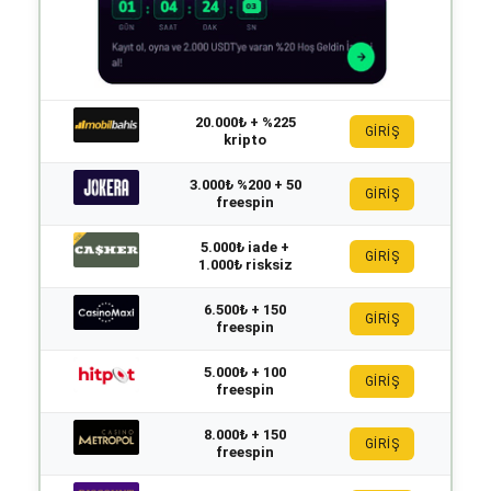
20.000₺ + %225
GİRİŞ
kripto
3.000₺ %200 + 50
GİRİŞ
freespin
5.000₺ iade +
GİRİŞ
1.000₺ risksiz
6.500₺ + 150
GİRİŞ
freespin
5.000₺ + 100
GİRİŞ
freespin
8.000₺ + 150
GİRİŞ
freespin