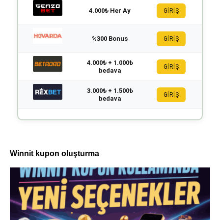
4.000₺ Her Ay
GİRİŞ
%300 Bonus
GİRİŞ
4.000₺ + 1.000₺
GİRİŞ
bedava
3.000₺ + 1.500₺
GİRİŞ
bedava
Winnit kupon oluşturma