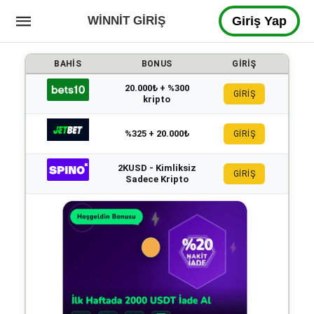
WINNIT GIRIŞ
Giriş Yap
BAHIS
BONUS
GIRIŞ
20.000₺ + %300
GİRİŞ
kripto
%325 + 20.000₺
GİRİŞ
2KUSD - Kimliksiz
GİRİŞ
Sadece Kripto