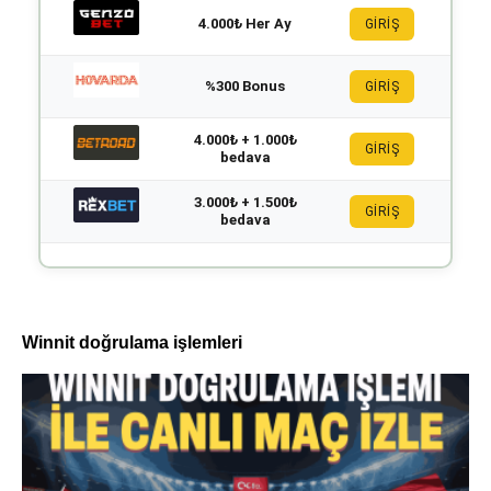
4.000₺ Her Ay
GİRİŞ
%300 Bonus
GİRİŞ
4.000₺ + 1.000₺
GİRİŞ
bedava
3.000₺ + 1.500₺
GİRİŞ
bedava
Winnit doğrulama işlemleri