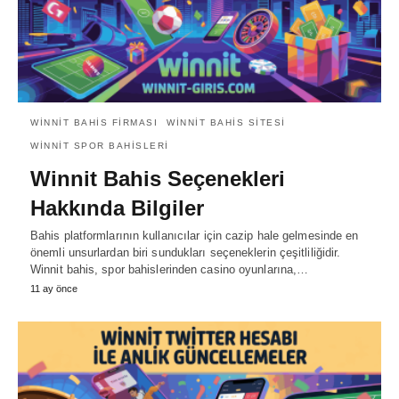
WINNIT BAHIS FIRMASI
WINNIT BAHIS SITESI
WINNIT SPOR BAHISLERI
Winnit Bahis Seçenekleri
Hakkında Bilgiler
Bahis platformlarının kullanıcılar için cazip hale gelmesinde en
önemli unsurlardan biri sundukları seçeneklerin çeşitliliğidir.
Winnit bahis, spor bahislerinden casino oyunlarına,…
11 ay önce