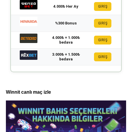
4.000₺ Her Ay
GİRİŞ
%300 Bonus
GİRİŞ
4.000₺ + 1.000₺
GİRİŞ
bedava
3.000₺ + 1.500₺
GİRİŞ
bedava
Winnit canlı maç izle