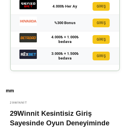
4.000₺ Her Ay
GİRİŞ
%300 Bonus
GİRİŞ
4.000₺ + 1.000₺
GİRİŞ
bedava
3.000₺ + 1.500₺
GİRİŞ
bedava
mm
29WINNIT
29Winnit Kesintisiz Giriş
Sayesinde Oyun Deneyiminde