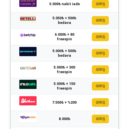
5.000₺ nakit iade
GİRİŞ
5.050₺ + 500₺
GİRİŞ
bedava
6.000₺ + 80
GİRİŞ
freespin
5.000₺ + 500₺
GİRİŞ
bedava
5.000₺ + 300
GİRİŞ
freespin
5.000₺ + 150
GİRİŞ
freespin
7.500₺ + %200
GİRİŞ
8.000₺
GİRİŞ