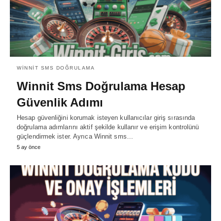
WINNIT SMS DOĞRULAMA
Winnit Sms Doğrulama Hesap
Güvenlik Adımı
Hesap güvenliğini korumak isteyen kullanıcılar giriş sırasında
doğrulama adımlarını aktif şekilde kullanır ve erişim kontrolünü
güçlendirmek ister. Ayrıca Winnit sms…
5 ay önce