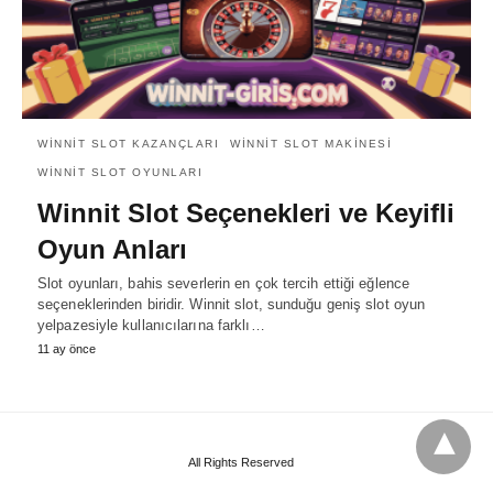
WINNIT SLOT KAZANÇLARI
WINNIT SLOT MAKINESI
WINNIT SLOT OYUNLARI
Winnit Slot Seçenekleri ve Keyifli
Oyun Anları
Slot oyunları, bahis severlerin en çok tercih ettiği eğlence
seçeneklerinden biridir. Winnit slot, sunduğu geniş slot oyun
yelpazesiyle kullanıcılarına farklı…
11 ay önce
All Rights Reserved