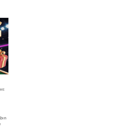
EME
abın
e