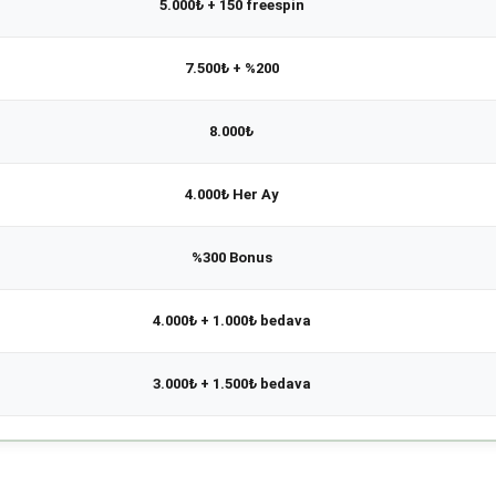
5.000₺ + 150 freespin
7.500₺ + %200
8.000₺
4.000₺ Her Ay
%300 Bonus
4.000₺ + 1.000₺ bedava
3.000₺ + 1.500₺ bedava