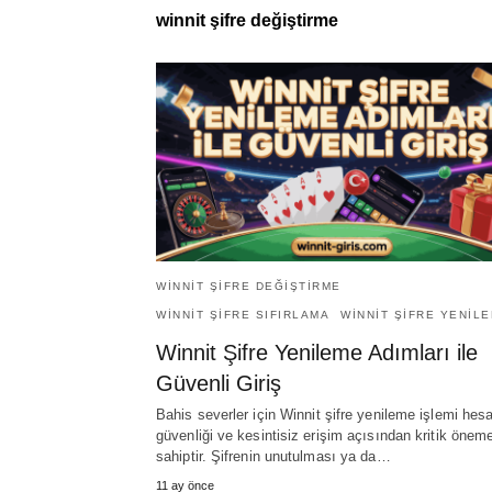
winnit şifre değiştirme
WINNIT ŞIFRE DEĞIŞTIRME
WINNIT ŞIFRE SIFIRLAMA
WINNIT ŞIFRE YENIL
Winnit Şifre Yenileme Adımları ile
Güvenli Giriş
Bahis severler için Winnit şifre yenileme işlemi hes
güvenliği ve kesintisiz erişim açısından kritik önem
sahiptir. Şifrenin unutulması ya da…
11 ay önce