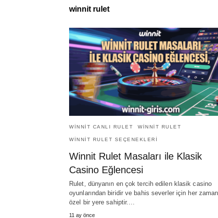
winnit rulet
WINNIT CANLI RULET
WINNIT RULET
WINNIT RULET SEÇENEKLERI
Winnit Rulet Masaları ile Klasik
Casino Eğlencesi
Rulet, dünyanın en çok tercih edilen klasik casino
oyunlarından biridir ve bahis severler için her zama
özel bir yere sahiptir.…
11 ay önce