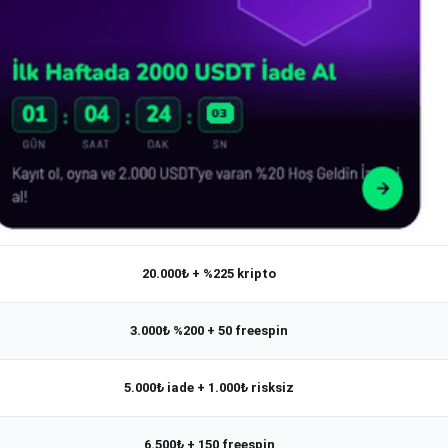
20.000₺ + %225 kripto
3.000₺ %200 + 50 freespin
5.000₺ iade + 1.000₺ risksiz
6.500₺ + 150 freespin