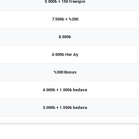
5.000₺ + 150 freespin
7.500₺ + %200
8.000₺
4.000₺ Her Ay
%300 Bonus
4.000₺ + 1.000₺ bedava
3.000₺ + 1.500₺ bedava