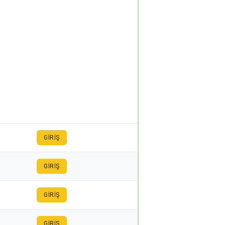
GİRİŞ
GİRİŞ
GİRİŞ
GİRİŞ