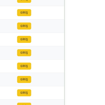
GİRİŞ
GİRİŞ
GİRİŞ
GİRİŞ
GİRİŞ
GİRİŞ
GİRİŞ