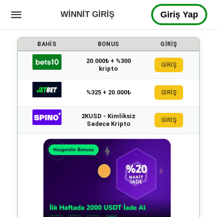
WINNIT GIRIŞ
Giriş Yap
BAHIS
BONUS
GIRIŞ
20.000₺ + %300
GİRİŞ
kripto
%325 + 20.000₺
GİRİŞ
2KUSD - Kimliksiz
GİRİŞ
Sadece Kripto