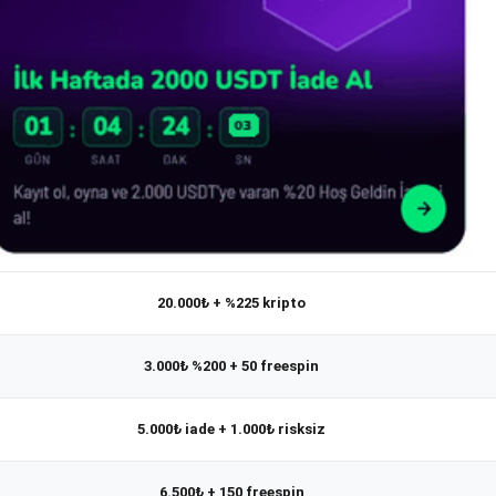
20.000₺ + %225 kripto
3.000₺ %200 + 50 freespin
5.000₺ iade + 1.000₺ risksiz
6.500₺ + 150 freespin