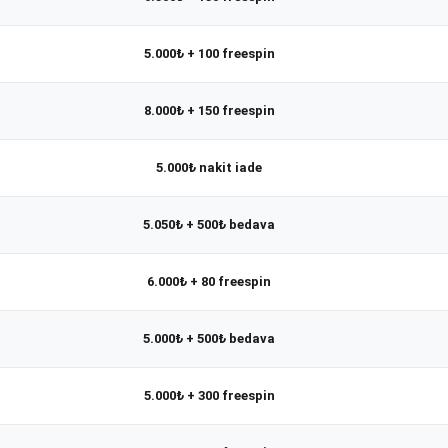
5.000₺ + 100 freespin
8.000₺ + 150 freespin
5.000₺ nakit iade
5.050₺ + 500₺ bedava
6.000₺ + 80 freespin
5.000₺ + 500₺ bedava
5.000₺ + 300 freespin