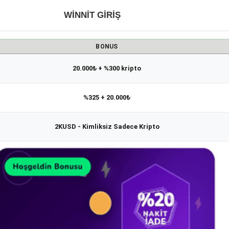
WINNIT GIRIŞ
BONUS
20.000₺ + %300 kripto
%325 + 20.000₺
2KUSD - Kimliksiz Sadece Kripto