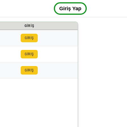
Giriş Yap
GIRIŞ
GİRİŞ
GİRİŞ
GİRİŞ