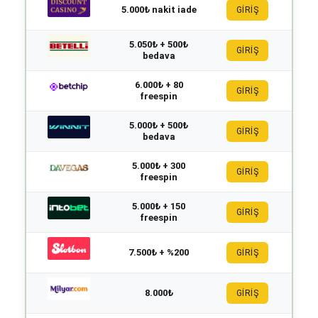
5.000₺ nakit iade
GİRİŞ
5.050₺ + 500₺
GİRİŞ
bedava
6.000₺ + 80
GİRİŞ
freespin
5.000₺ + 500₺
GİRİŞ
bedava
5.000₺ + 300
GİRİŞ
freespin
5.000₺ + 150
GİRİŞ
freespin
7.500₺ + %200
GİRİŞ
8.000₺
GİRİŞ