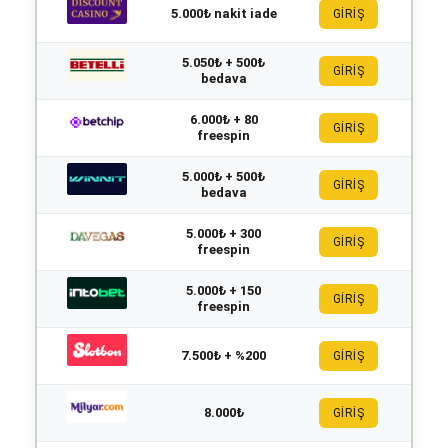
5.000₺ nakit iade
GİRİŞ
5.050₺ + 500₺
GİRİŞ
bedava
6.000₺ + 80
GİRİŞ
freespin
5.000₺ + 500₺
GİRİŞ
bedava
5.000₺ + 300
GİRİŞ
freespin
5.000₺ + 150
GİRİŞ
freespin
7.500₺ + %200
GİRİŞ
8.000₺
GİRİŞ