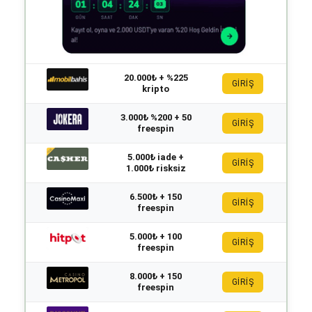
20.000₺ + %225
GİRİŞ
kripto
3.000₺ %200 + 50
GİRİŞ
freespin
5.000₺ iade +
GİRİŞ
1.000₺ risksiz
6.500₺ + 150
GİRİŞ
freespin
5.000₺ + 100
GİRİŞ
freespin
8.000₺ + 150
GİRİŞ
freespin