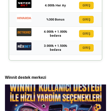
4.000₺ Her Ay
GİRİŞ
%300 Bonus
GİRİŞ
4.000₺ + 1.000₺
GİRİŞ
bedava
3.000₺ + 1.500₺
GİRİŞ
bedava
Winnit destek merkezi