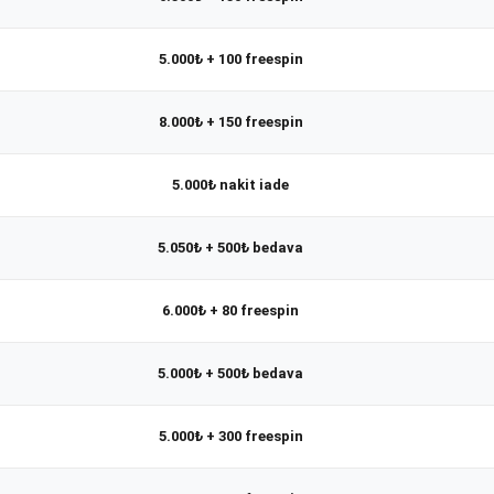
5.000₺ + 100 freespin
8.000₺ + 150 freespin
5.000₺ nakit iade
5.050₺ + 500₺ bedava
6.000₺ + 80 freespin
5.000₺ + 500₺ bedava
5.000₺ + 300 freespin