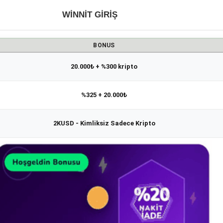
WINNIT GIRIŞ
BONUS
20.000₺ + %300 kripto
%325 + 20.000₺
2KUSD - Kimliksiz Sadece Kripto