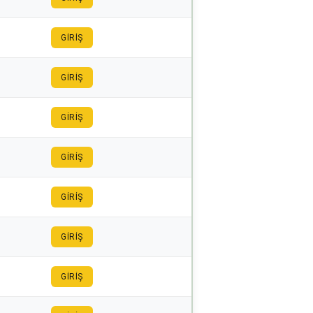
GİRİŞ
GİRİŞ
GİRİŞ
GİRİŞ
GİRİŞ
GİRİŞ
GİRİŞ