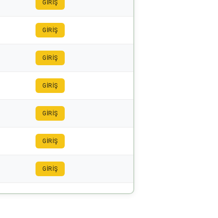
GİRİŞ
GİRİŞ
GİRİŞ
GİRİŞ
GİRİŞ
GİRİŞ
GİRİŞ