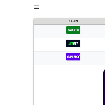
BAHIS