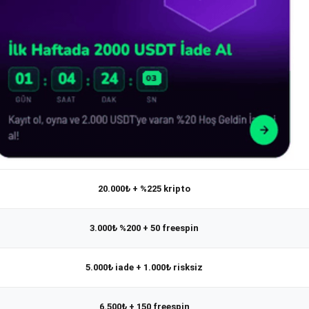
20.000₺ + %225 kripto
3.000₺ %200 + 50 freespin
5.000₺ iade + 1.000₺ risksiz
6.500₺ + 150 freespin