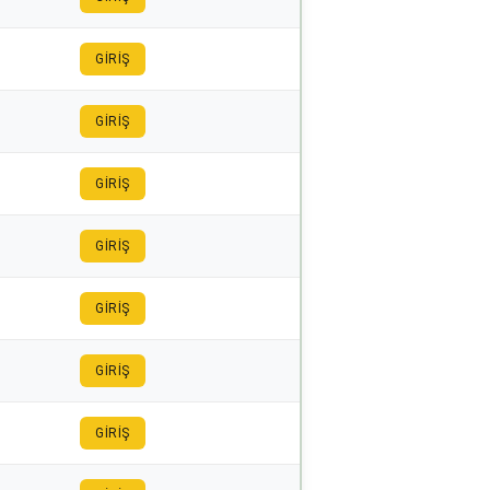
GİRİŞ
GİRİŞ
GİRİŞ
GİRİŞ
GİRİŞ
GİRİŞ
GİRİŞ