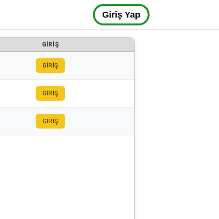
Giriş Yap
GIRIŞ
GİRİŞ
GİRİŞ
GİRİŞ