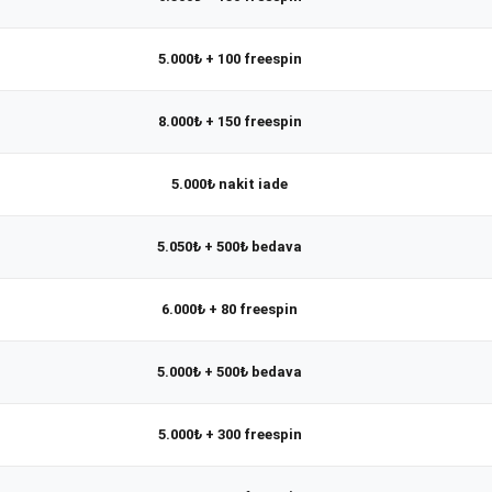
5.000₺ + 100 freespin
8.000₺ + 150 freespin
5.000₺ nakit iade
5.050₺ + 500₺ bedava
6.000₺ + 80 freespin
5.000₺ + 500₺ bedava
5.000₺ + 300 freespin