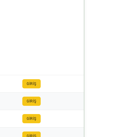
GİRİŞ
GİRİŞ
GİRİŞ
GİRİŞ