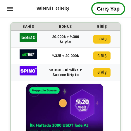
WINNIT GIRIŞ
Giriş Yap
BAHIS
BONUS
GIRIŞ
20.000₺ + %300
GİRİŞ
kripto
%325 + 20.000₺
GİRİŞ
2KUSD - Kimliksiz
GİRİŞ
Sadece Kripto