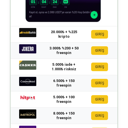
20.000₺ + %225
GİRİŞ
kripto
3.000₺ %200 + 50
GİRİŞ
freespin
5.000₺ iade +
GİRİŞ
1.000₺ risksiz
6.500₺ + 150
GİRİŞ
freespin
5.000₺ + 100
GİRİŞ
freespin
8.000₺ + 150
GİRİŞ
freespin