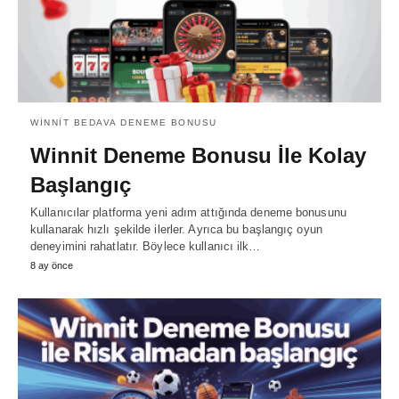
WINNIT BEDAVA DENEME BONUSU
Winnit Deneme Bonusu İle Kolay
Başlangıç
Kullanıcılar platforma yeni adım attığında deneme bonusunu
kullanarak hızlı şekilde ilerler. Ayrıca bu başlangıç oyun
deneyimini rahatlatır. Böylece kullanıcı ilk…
8 ay önce