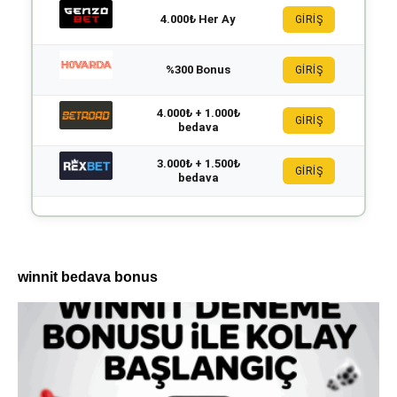
4.000₺ Her Ay
GİRİŞ
%300 Bonus
GİRİŞ
4.000₺ + 1.000₺
GİRİŞ
bedava
3.000₺ + 1.500₺
GİRİŞ
bedava
winnit bedava bonus