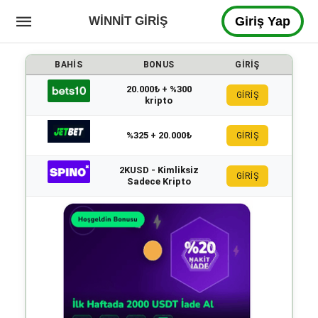
WINNIT GIRIŞ
Giriş Yap
BAHIS
BONUS
GIRIŞ
20.000₺ + %300
GİRİŞ
kripto
%325 + 20.000₺
GİRİŞ
2KUSD - Kimliksiz
GİRİŞ
Sadece Kripto