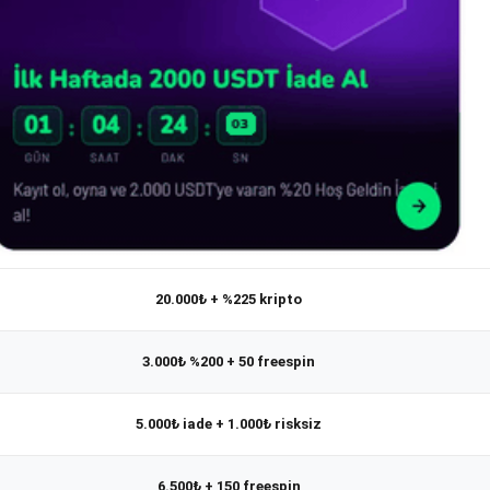
20.000₺ + %225 kripto
3.000₺ %200 + 50 freespin
5.000₺ iade + 1.000₺ risksiz
6.500₺ + 150 freespin