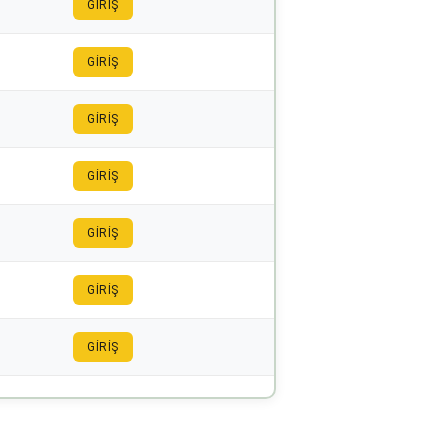
GİRİŞ
GİRİŞ
GİRİŞ
GİRİŞ
GİRİŞ
GİRİŞ
GİRİŞ