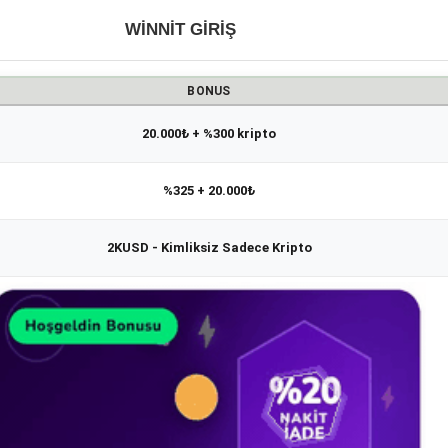
WINNIT GIRIŞ
BONUS
20.000₺ + %300 kripto
%325 + 20.000₺
2KUSD - Kimliksiz Sadece Kripto