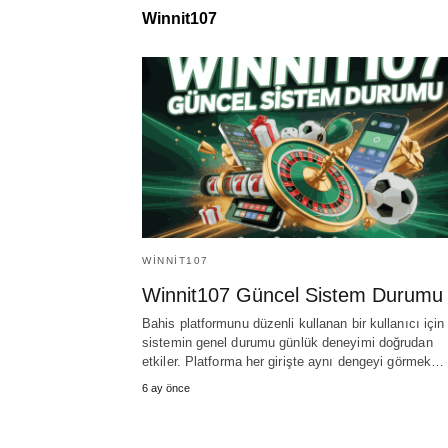
Winnit107
WINNIT107
Winnit107 Güncel Sistem Durumu
Bahis platformunu düzenli kullanan bir kullanıcı için
sistemin genel durumu günlük deneyimi doğrudan
etkiler. Platforma her girişte aynı dengeyi görmek…
6 ay önce