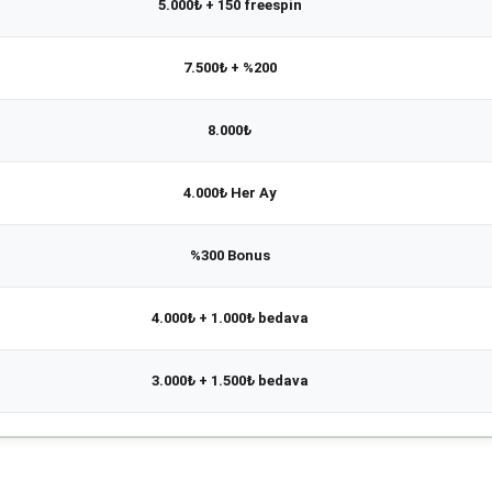
5.000₺ + 150 freespin
7.500₺ + %200
8.000₺
4.000₺ Her Ay
%300 Bonus
4.000₺ + 1.000₺ bedava
3.000₺ + 1.500₺ bedava