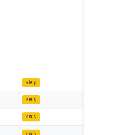
GİRİŞ
GİRİŞ
GİRİŞ
GİRİŞ