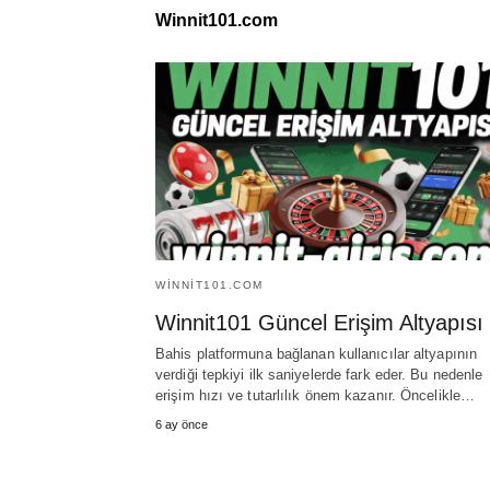
Winnit101.com
WINNIT101.COM
Winnit101 Güncel Erişim Altyapısı
Bahis platformuna bağlanan kullanıcılar altyapının
verdiği tepkiyi ilk saniyelerde fark eder. Bu nedenle
erişim hızı ve tutarlılık önem kazanır. Öncelikle…
6 ay önce