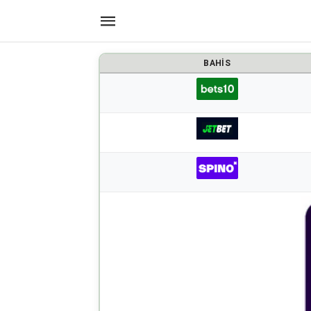
BAHIS