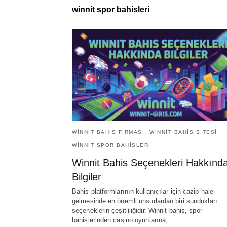
winnit spor bahisleri
WINNIT BAHIS FIRMASI
WINNIT BAHIS SITESI
WINNIT SPOR BAHISLERI
Winnit Bahis Seçenekleri Hakkınd
Bilgiler
Bahis platformlarının kullanıcılar için cazip hale
gelmesinde en önemli unsurlardan biri sundukları
seçeneklerin çeşitliliğidir. Winnit bahis, spor
bahislerinden casino oyunlarına,…