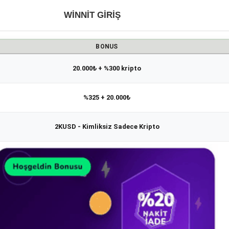
WINNIT GIRIŞ
BONUS
20.000₺ + %300 kripto
%325 + 20.000₺
2KUSD - Kimliksiz Sadece Kripto