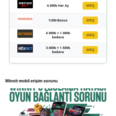
4.000₺ Her Ay
GİRİŞ
%300 Bonus
GİRİŞ
4.000₺ + 1.000₺
GİRİŞ
bedava
3.000₺ + 1.500₺
GİRİŞ
bedava
Winnit mobil erişim sorunu