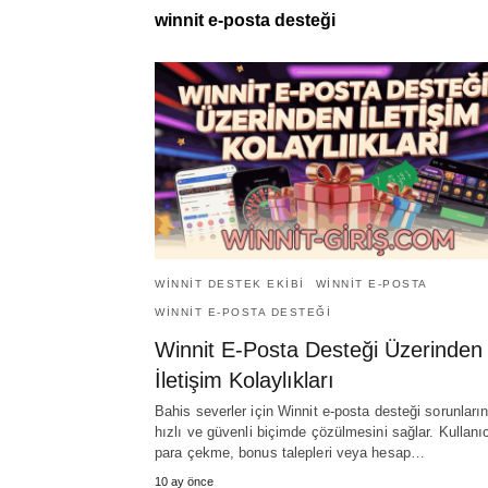
winnit e-posta desteği
WINNIT DESTEK EKIBI
WINNIT E-POSTA
WINNIT E-POSTA DESTEĞI
Winnit E-Posta Desteği Üzerinden
İletişim Kolaylıkları
Bahis severler için Winnit e-posta desteği sorunları
hızlı ve güvenli biçimde çözülmesini sağlar. Kullanıc
para çekme, bonus talepleri veya hesap…
10 ay önce