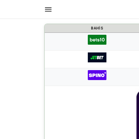
BAHIS