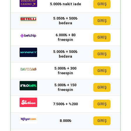
5.000₺ nakit iade
GİRİŞ
5.050₺ + 500₺
GİRİŞ
bedava
6.000₺ + 80
GİRİŞ
freespin
5.000₺ + 500₺
GİRİŞ
bedava
5.000₺ + 300
GİRİŞ
freespin
5.000₺ + 150
GİRİŞ
freespin
7.500₺ + %200
GİRİŞ
8.000₺
GİRİŞ