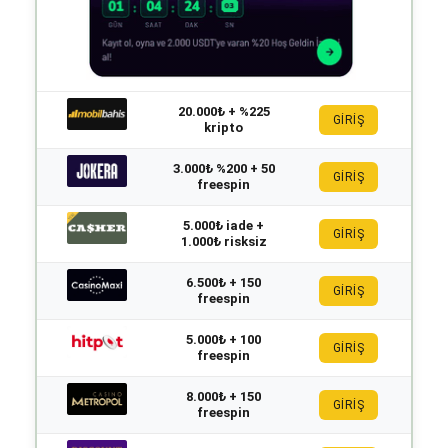
20.000₺ + %225
GİRİŞ
kripto
3.000₺ %200 + 50
GİRİŞ
freespin
5.000₺ iade +
GİRİŞ
1.000₺ risksiz
6.500₺ + 150
GİRİŞ
freespin
5.000₺ + 100
GİRİŞ
freespin
8.000₺ + 150
GİRİŞ
freespin