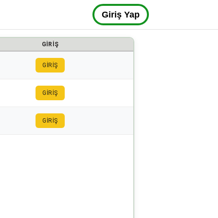
Giriş Yap
GIRIŞ
GİRİŞ
GİRİŞ
GİRİŞ