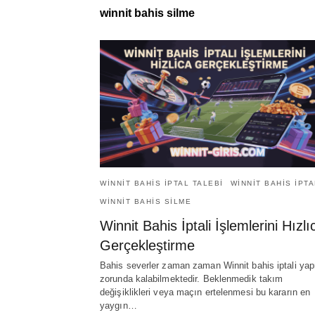
winnit bahis silme
WINNIT BAHIS IPTAL TALEBI
WINNIT BAHIS IPTA
WINNIT BAHIS SILME
Winnit Bahis İptali İşlemlerini Hızlı
Gerçekleştirme
Bahis severler zaman zaman Winnit bahis iptali ya
zorunda kalabilmektedir. Beklenmedik takım
değişiklikleri veya maçın ertelenmesi bu kararın en
yaygın…