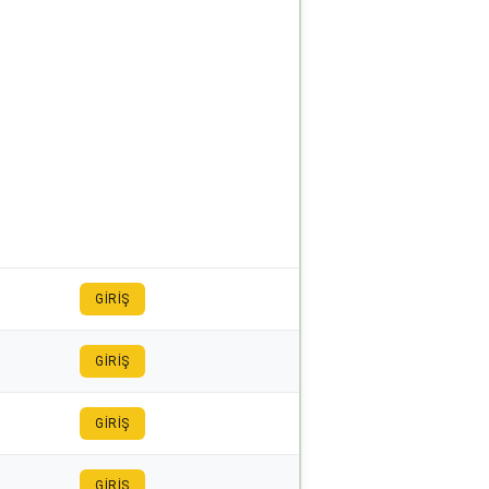
GİRİŞ
GİRİŞ
GİRİŞ
GİRİŞ