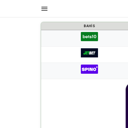
BAHIS