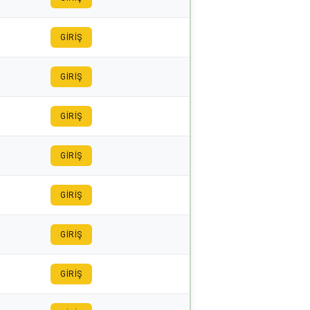
GİRİŞ
GİRİŞ
GİRİŞ
GİRİŞ
GİRİŞ
GİRİŞ
GİRİŞ