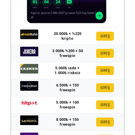
20.000₺ + %225
GİRİŞ
kripto
3.000₺ %200 + 50
GİRİŞ
freespin
5.000₺ iade +
GİRİŞ
1.000₺ risksiz
6.500₺ + 150
GİRİŞ
freespin
5.000₺ + 100
GİRİŞ
freespin
8.000₺ + 150
GİRİŞ
freespin