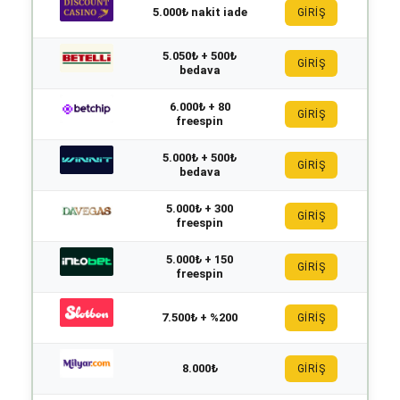
5.000₺ nakit iade
GİRİŞ
5.050₺ + 500₺
GİRİŞ
bedava
6.000₺ + 80
GİRİŞ
freespin
5.000₺ + 500₺
GİRİŞ
bedava
5.000₺ + 300
GİRİŞ
freespin
5.000₺ + 150
GİRİŞ
freespin
7.500₺ + %200
GİRİŞ
8.000₺
GİRİŞ