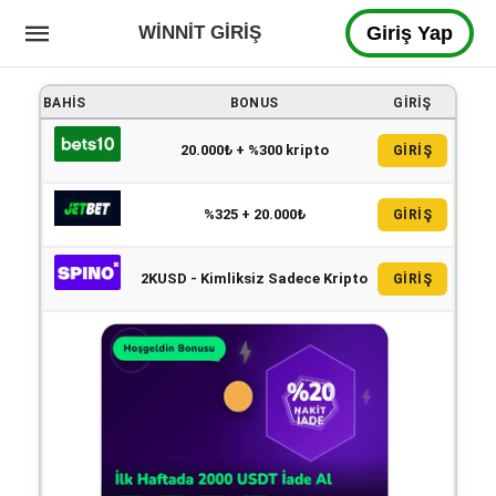
WINNIT GIRIŞ
Giriş Yap
BAHIS
BONUS
GIRIŞ
20.000₺ + %300 kripto
GİRİŞ
%325 + 20.000₺
GİRİŞ
2KUSD - Kimliksiz Sadece Kripto
GİRİŞ