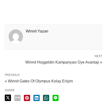
Winnit Yazarı
NEXT
Winnit Hoşgeldin Kampanyası Üye Avantajı »
PREVIOUS
« Winnit Gates Of Olympus Kolay Erişim
SHARE