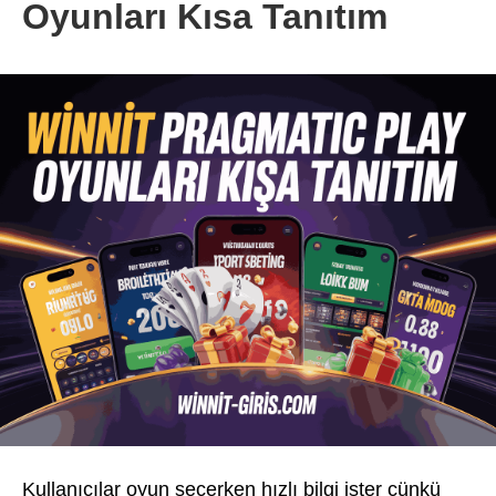
Oyunları Kısa Tanıtım
Kullanıcılar oyun seçerken hızlı bilgi ister çünkü