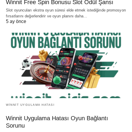
Winnit Free Spin Bonusu Slot Ödül Şansı
Slot oyuncuları ekstra oyun süresi elde etmek istediğinde promosyon
fırsatlarını değerlendirir ve oyun planını daha…
5 ay önce
WINNIT UYGULAMA HATASI
Winnit Uygulama Hatası Oyun Bağlantı
Sorunu