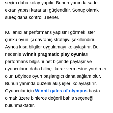
seçim daha kolay yapılır. Bunun yanında sade
ekran yapısı kararları güçlendirir. Sonuç olarak
süreç daha kontrollü ilerler.
Kullanıcılar performans yapısını görmek ister
çünkü oyun içi davranış stratejiyi şekillendirir.
Ayrıca kısa bilgiler uygulamayı kolaylaştırır. Bu
nedenle
Winnit pragmatic play oyunları
performans bilgisini net biçimde paylaşır ve
oyuncuların daha bilinçli karar vermesine yardımcı
olur. Böylece oyun başlangıcı daha sağlam olur.
Bunun yanında düzenli akış işleri kolaylaştırır.
Oyuncular için
Winnit gates of olympus
başta
olmak üzere binlerce değerli bahis seçeneği
bulunmaktadır.