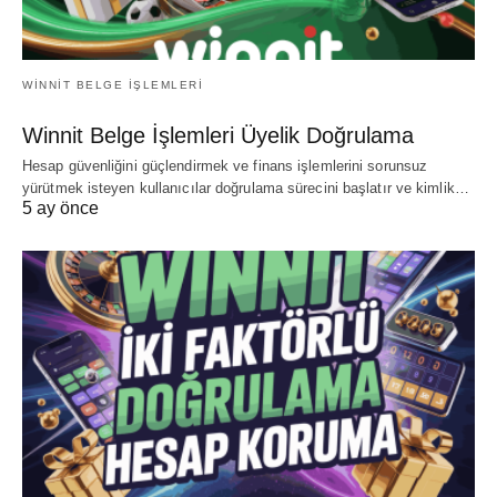
WINNIT BELGE IŞLEMLERI
Winnit Belge İşlemleri Üyelik Doğrulama
Hesap güvenliğini güçlendirmek ve finans işlemlerini sorunsuz
yürütmek isteyen kullanıcılar doğrulama sürecini başlatır ve kimlik…
5 ay önce