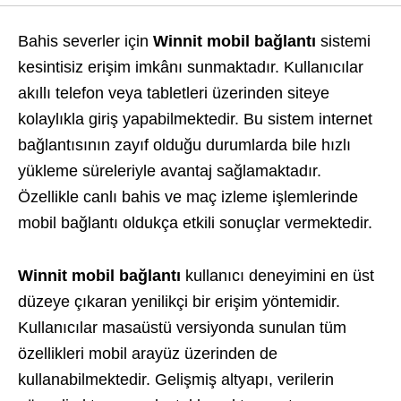
Bahis severler için
Winnit mobil bağlantı
sistemi
kesintisiz erişim imkânı sunmaktadır. Kullanıcılar
akıllı telefon veya tabletleri üzerinden siteye
kolaylıkla giriş yapabilmektedir. Bu sistem internet
bağlantısının zayıf olduğu durumlarda bile hızlı
yükleme süreleriyle avantaj sağlamaktadır.
Özellikle canlı bahis ve maç izleme işlemlerinde
mobil bağlantı oldukça etkili sonuçlar vermektedir.
Winnit mobil bağlantı
kullanıcı deneyimini en üst
düzeye çıkaran yenilikçi bir erişim yöntemidir.
Kullanıcılar masaüstü versiyonda sunulan tüm
özellikleri mobil arayüz üzerinden de
kullanabilmektedir. Gelişmiş altyapı, verilerin