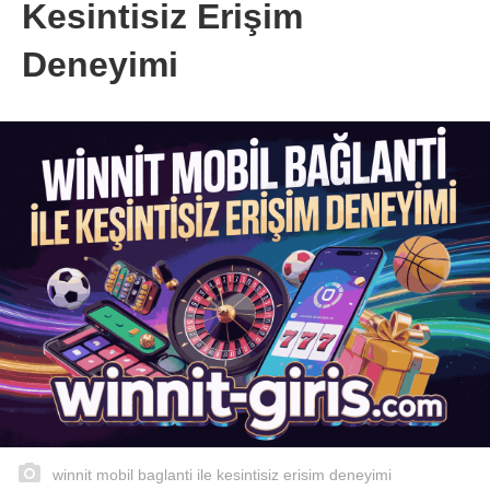
Kesintisiz Erişim
Deneyimi
winnit mobil baglanti ile kesintisiz erisim deneyimi