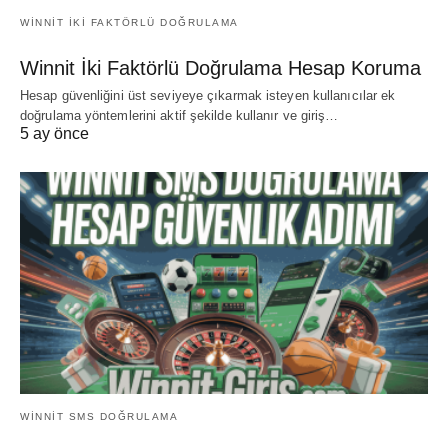
WINNIT IKI FAKTÖRLÜ DOĞRULAMA
Winnit İki Faktörlü Doğrulama Hesap Koruma
Hesap güvenliğini üst seviyeye çıkarmak isteyen kullanıcılar ek
doğrulama yöntemlerini aktif şekilde kullanır ve giriş…
5 ay önce
WINNIT SMS DOĞRULAMA