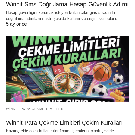
Winnit Sms Doğrulama Hesap Güvenlik Adımı
Hesap güvenliğini korumak isteyen kullanıcılar giriş sırasında
doğrulama adımlarını aktif şekilde kullanır ve erişim kontrolünü…
5 ay önce
WINNIT PARA ÇEKME LIMITLERI
Winnit Para Çekme Limitleri Çekim Kuralları
Kazanç elde eden kullanıcılar finans işlemlerini planlı şekilde