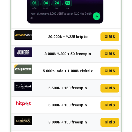
20.000₺ + %225 kripto
GİRİŞ
3.000₺ %200 + 50 freespin
GİRİŞ
5.000₺ iade + 1.000₺ risksiz
GİRİŞ
6.500₺ + 150 freespin
GİRİŞ
5.000₺ + 100 freespin
GİRİŞ
8.000₺ + 150 freespin
GİRİŞ