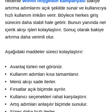
nedenle
Winnit hoşgeldin kampanyası
bakiye
artırma adımlarını açık şekilde sunar ve kullanıcıya
hızlı kullanım imkânı verir. Böylece herkes giriş
sürecini daha stabil hale getirir. Bunun yanında net
içerik akışı işleri kolaylaştırır. Sonuç olarak bakiye
artırma daha verimli olur.
Aşağıdaki maddeler süreci kolaylaştırır:
Avantaj türleri net görünür.
Kullanım adımları kısa tamamlanır.
Menü akışı sade ilerler.
Fırsatlar açık biçimde ayrılır.
Kullanıcı seçenekleri rahat karşılaştırır.
Artış adımları anlaşılır biçimde sunulur.
Süreç daha hızlı ilerler.