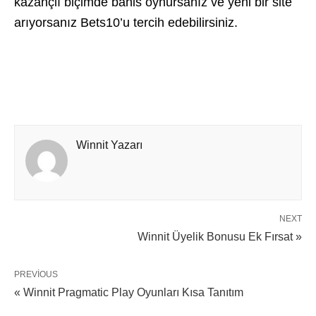
kazançlı biçimde bahis oynursanız ve yeni bir site
arıyorsanız Bets10’u tercih edebilirsiniz.
Winnit Yazarı
NEXT
Winnit Üyelik Bonusu Ek Fırsat »
PREVIOUS
« Winnit Pragmatic Play Oyunları Kısa Tanıtım