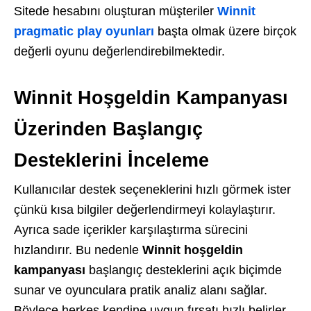
Sitede hesabını oluşturan müşteriler
Winnit
pragmatic play oyunları
başta olmak üzere birçok
değerli oyunu değerlendirebilmektedir.
Winnit Hoşgeldin Kampanyası
Üzerinden Başlangıç
Desteklerini İnceleme
Kullanıcılar destek seçeneklerini hızlı görmek ister
çünkü kısa bilgiler değerlendirmeyi kolaylaştırır.
Ayrıca sade içerikler karşılaştırma sürecini
hızlandırır. Bu nedenle
Winnit hoşgeldin
kampanyası
başlangıç desteklerini açık biçimde
sunar ve oyunculara pratik analiz alanı sağlar.
Böylece herkes kendine uygun fırsatı hızlı belirler.