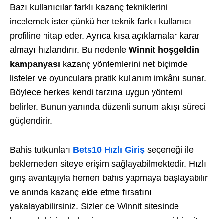
Bazı kullanıcılar farklı kazanç tekniklerini
incelemek ister çünkü her teknik farklı kullanıcı
profiline hitap eder. Ayrıca kısa açıklamalar karar
almayı hızlandırır. Bu nedenle
Winnit hoşgeldin
kampanyası
kazanç yöntemlerini net biçimde
listeler ve oyunculara pratik kullanım imkânı sunar.
Böylece herkes kendi tarzına uygun yöntemi
belirler. Bunun yanında düzenli sunum akışı süreci
güçlendirir.
Bahis tutkunları
Bets10 Hızlı Giriş
seçeneği ile
beklemeden siteye erişim sağlayabilmektedir. Hızlı
giriş avantajıyla hemen bahis yapmaya başlayabilir
ve anında kazanç elde etme fırsatını
yakalayabilirsiniz. Sizler de Winnit sitesinde