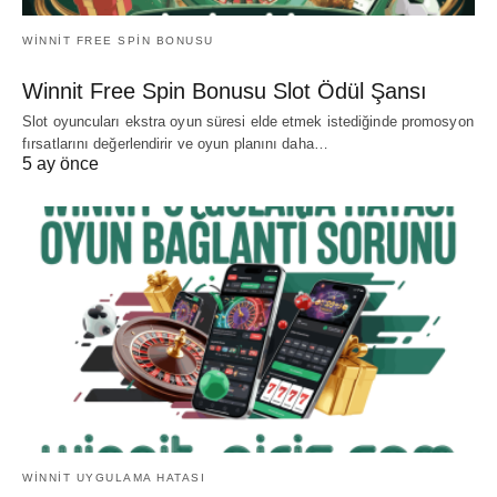
WINNIT FREE SPIN BONUSU
Winnit Free Spin Bonusu Slot Ödül Şansı
Slot oyuncuları ekstra oyun süresi elde etmek istediğinde promosyon
fırsatlarını değerlendirir ve oyun planını daha…
5 ay önce
WINNIT UYGULAMA HATASI