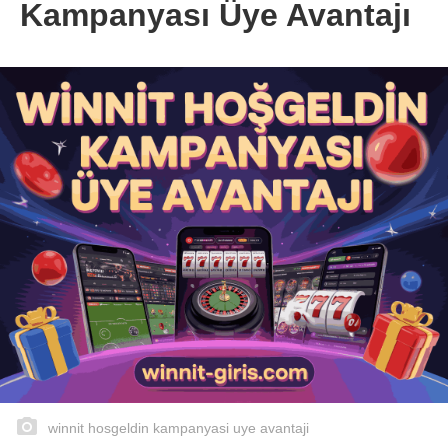
Kampanyası Üye Avantajı
winnit hosgeldin kampanyasi uye avantaji