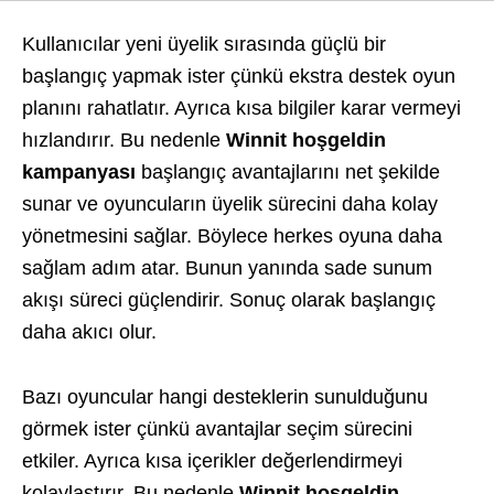
Kullanıcılar yeni üyelik sırasında güçlü bir
başlangıç yapmak ister çünkü ekstra destek oyun
planını rahatlatır. Ayrıca kısa bilgiler karar vermeyi
hızlandırır. Bu nedenle
Winnit hoşgeldin
kampanyası
başlangıç avantajlarını net şekilde
sunar ve oyuncuların üyelik sürecini daha kolay
yönetmesini sağlar. Böylece herkes oyuna daha
sağlam adım atar. Bunun yanında sade sunum
akışı süreci güçlendirir. Sonuç olarak başlangıç
daha akıcı olur.
Bazı oyuncular hangi desteklerin sunulduğunu
görmek ister çünkü avantajlar seçim sürecini
etkiler. Ayrıca kısa içerikler değerlendirmeyi
kolaylaştırır. Bu nedenle
Winnit hoşgeldin