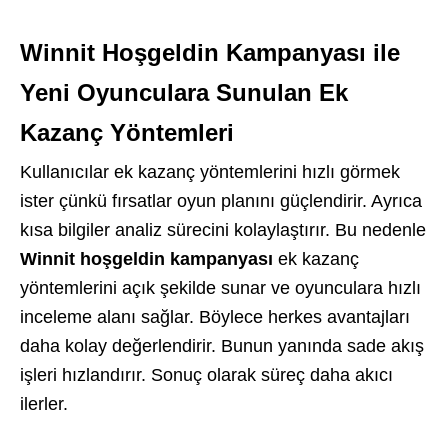
Winnit Hoşgeldin Kampanyası ile
Yeni Oyunculara Sunulan Ek
Kazanç Yöntemleri
Kullanıcılar ek kazanç yöntemlerini hızlı görmek
ister çünkü fırsatlar oyun planını güçlendirir. Ayrıca
kısa bilgiler analiz sürecini kolaylaştırır. Bu nedenle
Winnit hoşgeldin kampanyası
ek kazanç
yöntemlerini açık şekilde sunar ve oyunculara hızlı
inceleme alanı sağlar. Böylece herkes avantajları
daha kolay değerlendirir. Bunun yanında sade akış
işleri hızlandırır. Sonuç olarak süreç daha akıcı
ilerler.