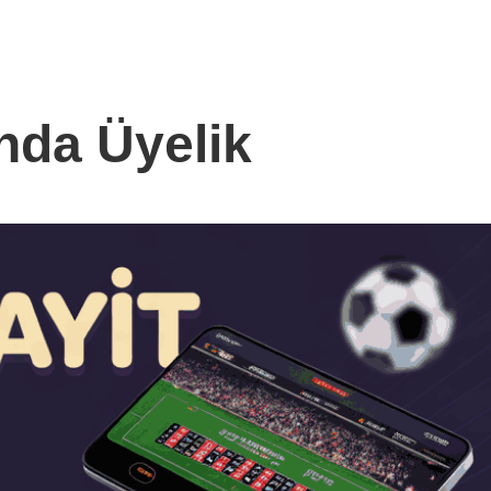
ında Üyelik