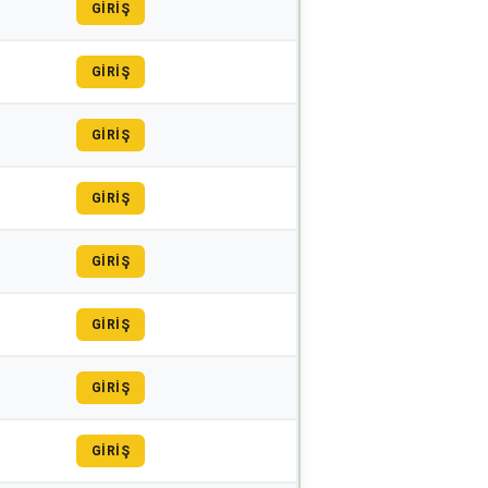
GİRİŞ
GİRİŞ
GİRİŞ
GİRİŞ
GİRİŞ
GİRİŞ
GİRİŞ
GİRİŞ