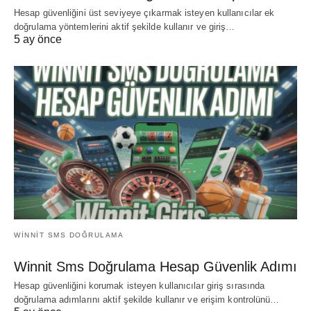
Hesap güvenliğini üst seviyeye çıkarmak isteyen kullanıcılar ek
doğrulama yöntemlerini aktif şekilde kullanır ve giriş…
5 ay önce
WINNIT SMS DOĞRULAMA
Winnit Sms Doğrulama Hesap Güvenlik Adımı
Hesap güvenliğini korumak isteyen kullanıcılar giriş sırasında
doğrulama adımlarını aktif şekilde kullanır ve erişim kontrolünü…