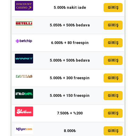
5.000₺ nakit iade
GİRİŞ
5.050₺ + 500₺ bedava
GİRİŞ
6.000₺ + 80 freespin
GİRİŞ
5.000₺ + 500₺ bedava
GİRİŞ
5.000₺ + 300 freespin
GİRİŞ
5.000₺ + 150 freespin
GİRİŞ
7.500₺ + %200
GİRİŞ
8.000₺
GİRİŞ