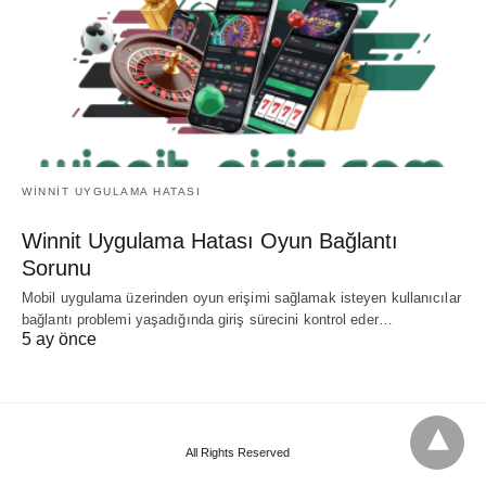
WINNIT UYGULAMA HATASI
Winnit Uygulama Hatası Oyun Bağlantı
Sorunu
Mobil uygulama üzerinden oyun erişimi sağlamak isteyen kullanıcılar
bağlantı problemi yaşadığında giriş sürecini kontrol eder…
5 ay önce
All Rights Reserved