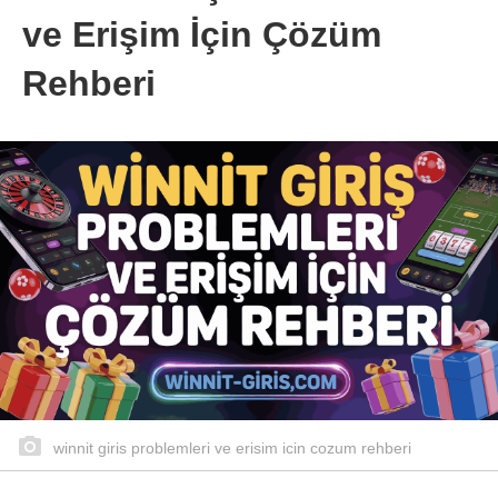
ve Erişim İçin Çözüm
Rehberi
winnit giris problemleri ve erisim icin cozum rehberi