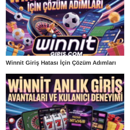
Winnit Giriş Hatası İçin Çözüm Adımları