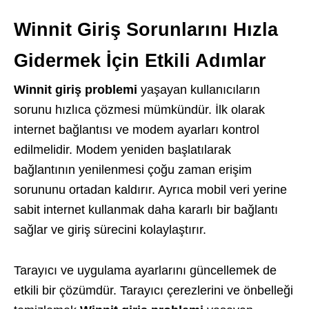
Winnit Giriş Sorunlarını Hızla
Gidermek İçin Etkili Adımlar
Winnit giriş problemi
yaşayan kullanıcıların
sorunu hızlıca çözmesi mümkündür. İlk olarak
internet bağlantısı ve modem ayarları kontrol
edilmelidir. Modem yeniden başlatılarak
bağlantının yenilenmesi çoğu zaman erişim
sorununu ortadan kaldırır. Ayrıca mobil veri yerine
sabit internet kullanmak daha kararlı bir bağlantı
sağlar ve giriş sürecini kolaylaştırır.
Tarayıcı ve uygulama ayarlarını güncellemek de
etkili bir çözümdür. Tarayıcı çerezlerini ve önbelleği