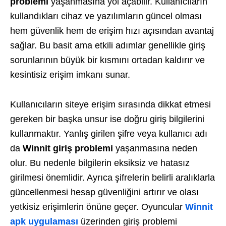
problemi
yaşanmasına yol açabilir. Kullanıcıların
kullandıkları cihaz ve yazılımların güncel olması
hem güvenlik hem de erişim hızı açısından avantaj
sağlar. Bu basit ama etkili adımlar genellikle giriş
sorunlarının büyük bir kısmını ortadan kaldırır ve
kesintisiz erişim imkanı sunar.
Kullanıcıların siteye erişim sırasında dikkat etmesi
gereken bir başka unsur ise doğru giriş bilgilerini
kullanmaktır. Yanlış girilen şifre veya kullanıcı adı
da
Winnit giriş problemi
yaşanmasına neden
olur. Bu nedenle bilgilerin eksiksiz ve hatasız
girilmesi önemlidir. Ayrıca şifrelerin belirli aralıklarla
güncellenmesi hesap güvenliğini artırır ve olası
yetkisiz erişimlerin önüne geçer. Oyuncular
Winnit
apk uygulaması
üzerinden giriş problemi