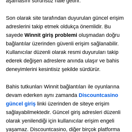
aşamasını sorunsuz hale getirir.
Son olarak site tarafından duyurulan güncel erişim
adreslerini takip etmek oldukça önemlidir. Bu
sayede
Winnit giriş problemi
oluşmadan doğru
bağlantılar üzerinden güvenli erişim sağlanabilir.
Kullanıcılar düzenli olarak resmi duyuruları takip
ederek değişen adreslere anında ulaşır ve bahis
deneyimlerini kesintisiz şekilde sürdürür.
Bahis tutkunları Winnit bağlantıları ile oyunlarına
devam ederken aynı zamanda
Discountcasino
güncel giriş
linki üzerinden de siteye erişim
sağlayabilmektedir. Güncel giriş adresleri düzenli
olarak yenilendiği için kullanıcılar erişim engeli
yaşamaz. Discountcasino, diğer birçok platforma