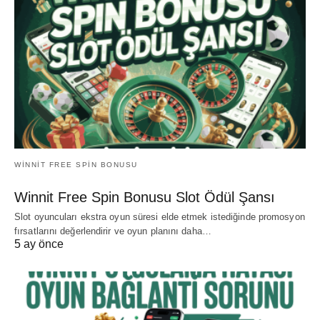
WINNIT FREE SPIN BONUSU
Winnit Free Spin Bonusu Slot Ödül Şansı
Slot oyuncuları ekstra oyun süresi elde etmek istediğinde promosyon
fırsatlarını değerlendirir ve oyun planını daha…
5 ay önce