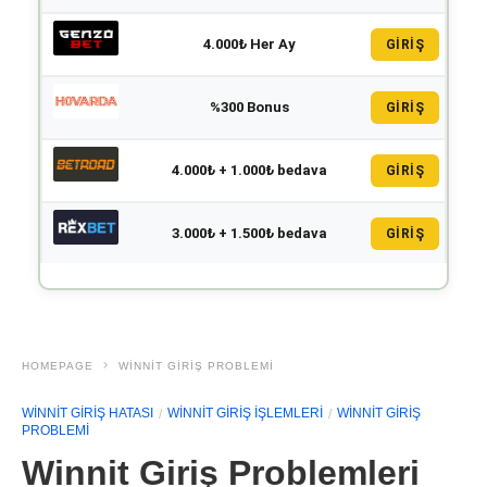
4.000₺ Her Ay
GİRİŞ
%300 Bonus
GİRİŞ
4.000₺ + 1.000₺ bedava
GİRİŞ
3.000₺ + 1.500₺ bedava
GİRİŞ
HOMEPAGE
WINNIT GIRIŞ PROBLEMI
WINNIT GIRIŞ HATASI
WINNIT GIRIŞ IŞLEMLERI
WINNIT GIRIŞ
PROBLEMI
Winnit Giriş Problemleri