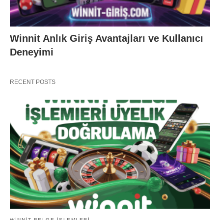
Winnit Anlık Giriş Avantajları ve Kullanıcı
Deneyimi
RECENT POSTS
WINNIT BELGE IŞLEMLERI