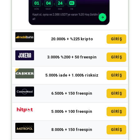
20.000₺ + %225 kripto
GİRİŞ
3.000₺ %200 + 50 freespin
GİRİŞ
5.000₺ iade + 1.000₺ risksiz
GİRİŞ
6.500₺ + 150 freespin
GİRİŞ
5.000₺ + 100 freespin
GİRİŞ
8.000₺ + 150 freespin
GİRİŞ