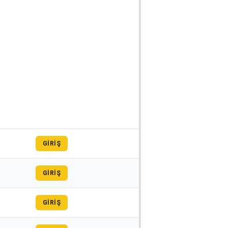
GİRİŞ
GİRİŞ
GİRİŞ