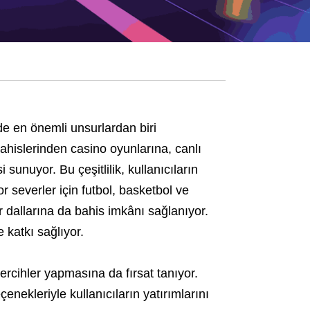
nde en önemli unsurlardan biri
bahislerinden casino oyunlarına, canlı
sunuyor. Bu çeşitlilik, kullanıcıların
r severler için futbol, basketbol ve
r dallarına da bahis imkânı sağlanıyor.
 katkı sağlıyor.
tercihler yapmasına da fırsat tanıyor.
enekleriyle kullanıcıların yatırımlarını