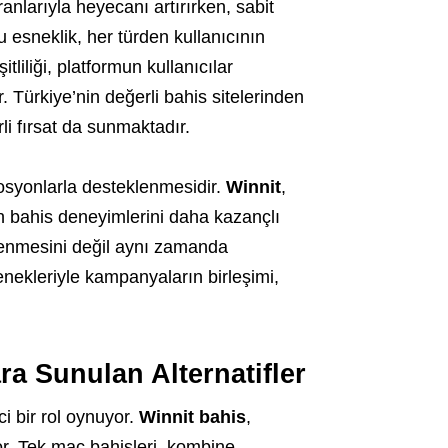
ranlarıyla heyecanı artırırken, sabit
u esneklik, her türden kullanıcının
tliliği, platformun kullanıcılar
. Türkiye’nin değerli bahis sitelerinden
i fırsat da sunmaktadır.
osyonlarla desteklenmesidir.
Winnit
,
nın bahis deneyimlerini daha kazançlı
ğlenmesini değil aynı zamanda
enekleriyle kampanyaların birleşimi,
ra Sunulan Alternatifler
ici bir rol oynuyor.
Winnit bahis
,
yor. Tek maç bahisleri, kombine