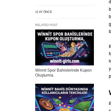
d
b
11 AY ÖNCE
b
g
RELATED POST
b
B
f
h
y
Winnit Spor Bahislerinde Kupon
Oluşturma
p
B
s