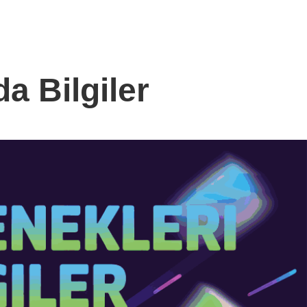
a Bilgiler