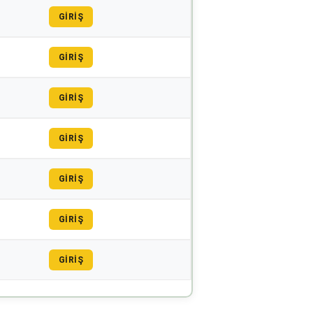
GİRİŞ
GİRİŞ
GİRİŞ
GİRİŞ
GİRİŞ
GİRİŞ
GİRİŞ