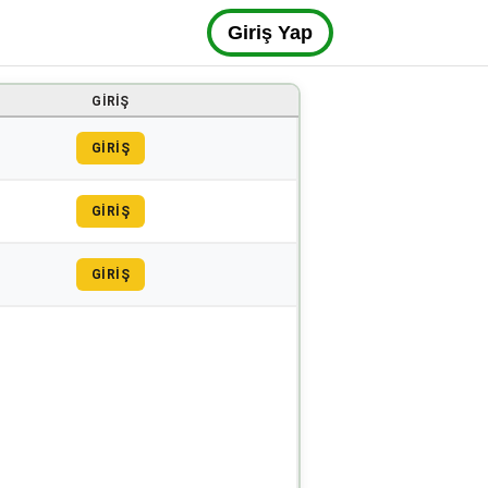
Giriş Yap
GIRIŞ
GİRİŞ
GİRİŞ
GİRİŞ