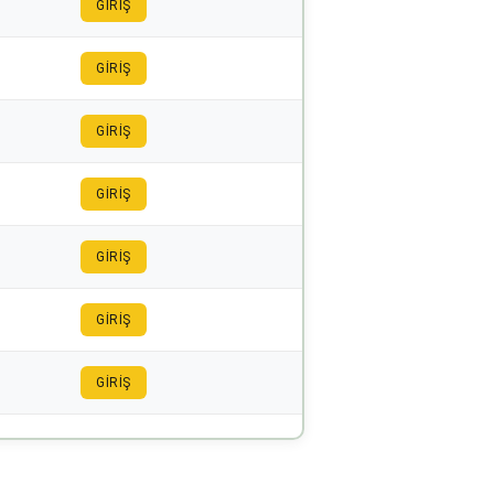
GİRİŞ
GİRİŞ
GİRİŞ
GİRİŞ
GİRİŞ
GİRİŞ
GİRİŞ