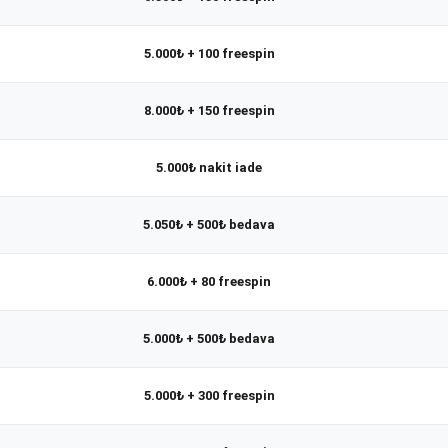
5.000₺ + 100 freespin
8.000₺ + 150 freespin
5.000₺ nakit iade
5.050₺ + 500₺ bedava
6.000₺ + 80 freespin
5.000₺ + 500₺ bedava
5.000₺ + 300 freespin