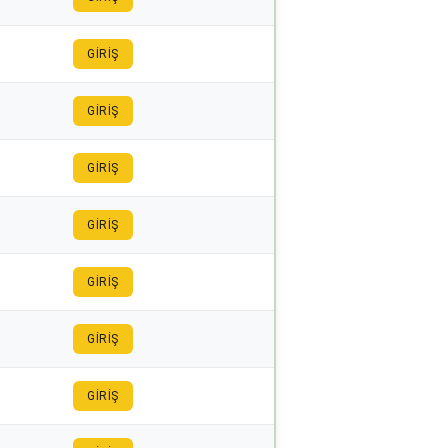
GİRİŞ
GİRİŞ
GİRİŞ
GİRİŞ
GİRİŞ
GİRİŞ
GİRİŞ