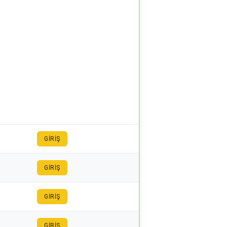
GİRİŞ
GİRİŞ
GİRİŞ
GİRİŞ