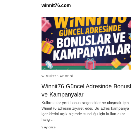
winnit76.com
WINNIT76 ADRESI
Winnit76 Güncel Adresinde Bonusl
ve Kampanyalar
Kullanıcılar yeni bonus seçeneklerine ulaşmak için
Winnit76 adresini ziyaret eder. Bu adres kampanya
içeriklerini açık biçimde sunduğu için kullanıcılar
hangi…
9 ay önce