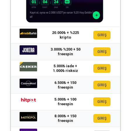
20.000₺ + %225
GİRİŞ
kripto
3.000₺ %200 + 50
GİRİŞ
freespin
5.000₺ iade +
GİRİŞ
1.000₺ risksiz
6.500₺ + 150
GİRİŞ
freespin
5.000₺ + 100
GİRİŞ
freespin
8.000₺ + 150
GİRİŞ
freespin