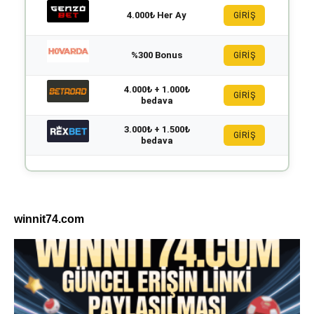
4.000₺ Her Ay
GİRİŞ
%300 Bonus
GİRİŞ
4.000₺ + 1.000₺
GİRİŞ
bedava
3.000₺ + 1.500₺
GİRİŞ
bedava
winnit74.com